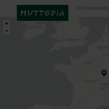
DESTINATIONS
D
+
−