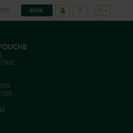
TIES
BOOK
EN
 FOUCHE
5
LE DUC
40925
977305
23