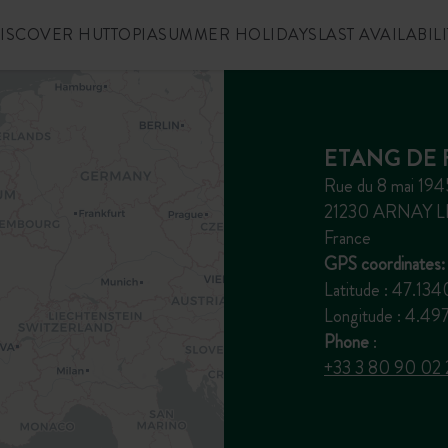
ISCOVER HUTTOPIA
SUMMER HOLIDAYS
LAST AVAILABILI
ETANG DE
Rue du 8 mai 194
21230 ARNAY 
France
GPS coordinates:
Latitude : 47.13
Longitude : 4.4
Phone
:
+33 3 80 90 02 