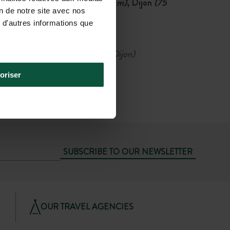
Nearest airports: Lyon
(200 km)
, Dijon
(75
on de notre site avec nos
km)
.
 d'autres informations que
Then
Car or taxi
(2 h for Lyon, 1 h for Dijon)
oriser
SUBSCRIBE TO OUR NEWSLETTER
OUR TRAVEL AGENCIES