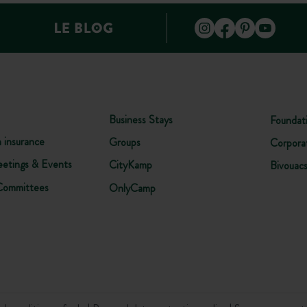
Business Stays
Foundat
n insurance
Groups
Corpora
etings & Events
CityKamp
Bivouac
Committees
OnlyCamp