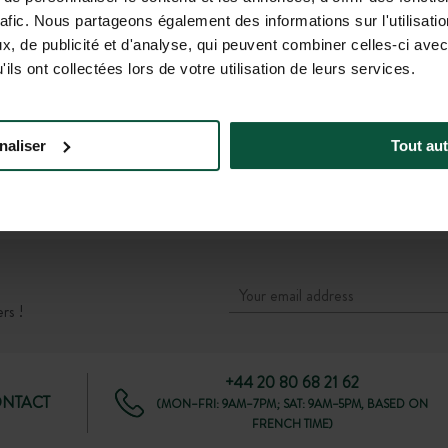
TGV Station Beaune
(21.4 km)
rafic. Nous partageons également des informations sur l'utilisati
Then
, de publicité et d'analyse, qui peuvent combiner celles-ci avec
Regional bus Mobigo:
ils ont collectées lors de votre utilisation de leurs services.
Departure at stop Beaune Gare SNCF → Arrival
at stop Arnay-le-Duc
(1 h by bus + 15 min on foot)
naliser
Tout aut
OR
-
Taxi
.
(30 min)
rs !
+44 20 80 68 21 62
ONTACT
(MON–FRI: 9AM–7PM; SAT: 9AM–5PM, BASED ON
FRENCH TIME)