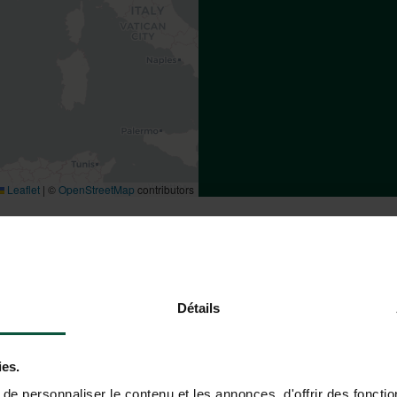
Leaflet
|
©
OpenStreetMap
contributors
 THE HUTTOPIA ETANG DE FO
Détails
ies.
By train
e personnaliser le contenu et les annonces, d'offrir des fonctio