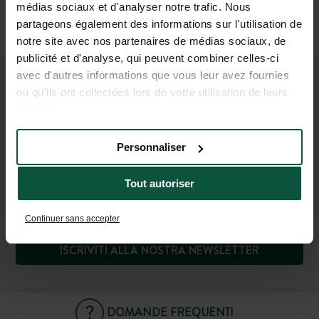
Poi
médias sociaux et d'analyser notre trafic. Nous
Auto o taxi
partageons également des informations sur l'utilisation de
(2 h per Lione, 1 h per Digione)
notre site avec nos partenaires de médias sociaux, de
publicité et d'analyse, qui peuvent combiner celles-ci
avec d'autres informations que vous leur avez fournies
UNISCITI ALLA NOSTRA
ou qu'ils ont collectées lors de votre utilisation de leurs
services.
COMUNITÀ
Per essere i primi a conoscere le novità e le offerte
Personnaliser
promozionali di Huttopia!
Tout autoriser
Continuer sans accepter
ISCRIVITI ALLA NOSTRA NEWSLETTER
DOMANDE FREQUENTI