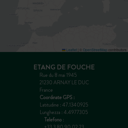
Leaflet
|
©
OpenStreetMap
contributors
ETANG DE FOUCHE
Rue du 8 mai 1945
21230 ARNAY LE DUC
France
Coordinate GPS :
Latitudine : 47.1340925
Lunghezza : 4.4977305
Telefono
:
+33 3 80 90 02 23