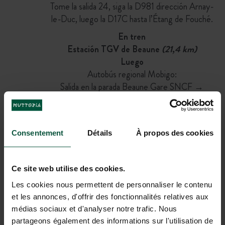
Tome la salida 24, siga la D981 dirección Arnay-
le-Duc, luego la D17C hasta l’Étang de Fouché.
En tren
Estación TGV de Beaune
(21,4 km)
Luego
Autobús regional Mobigo:
Salida en la parada Beaune Gare SNCF →
Llegada a la parada Arnay-le-Duc
(1 h en autobús + 15 min a pie)
O
Consentement
Détails
À propos des cookies
Taxi
(30 min)
En avión
Ce site web utilise des cookies.
Aeropuertos más cercanos: Lyon
(200 km)
,
Les cookies nous permettent de personnaliser le contenu
Dijon
(75 km)
.
et les annonces, d'offrir des fonctionnalités relatives aux
Luego
médias sociaux et d'analyser notre trafic. Nous
Coche o taxi
partageons également des informations sur l'utilisation de