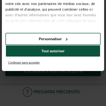
(2 h para Lyon, 1 h para Dijon)
notre site avec nos partenaires de médias sociaux, de
publicité et d'analyse, qui peuvent combiner celles-ci
avec d'autres informations que vous leur avez fournies
ÚNETE A NUESTRA
ou qu'ils ont collectées lors de votre utilisation de leurs
services.
COMUNIDAD
¡Para ser el primero en conocer las novedades y
Personnaliser
ofertas promocionales de Huttopia!
Tout autoriser
Continuer sans accepter
SUSCRÍBASE A NUESTRO BOLETÍN
PREGUNTAS FRECUENTES