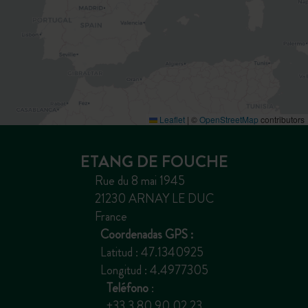
Leaflet
|
©
OpenStreetMap
contributors
ETANG DE FOUCHE
Rue du 8 mai 1945
21230 ARNAY LE DUC
France
Coordenadas GPS :
Latitud : 47.1340925
Longitud : 4.4977305
Teléfono
:
+33 3 80 90 02 23