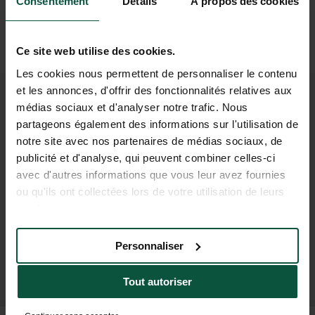
Consentement
Détails
À propos des cookies
(75 km)
.
Puis
Voiture ou taxi
Ce site web utilise des cookies.
(2h pour Lyon, 1h pour Dijon)
Les cookies nous permettent de personnaliser le contenu
et les annonces, d'offrir des fonctionnalités relatives aux
médias sociaux et d'analyser notre trafic. Nous
REJOIGNEZ NOTRE
partageons également des informations sur l'utilisation de
COMMUNAUTÉ
notre site avec nos partenaires de médias sociaux, de
publicité et d'analyse, qui peuvent combiner celles-ci
Pour être les premiers informés des actus et des
avec d'autres informations que vous leur avez fournies
offres promotionnelles d'Huttopia !
ou qu'ils ont collectées lors de votre utilisation de leurs
services.
Personnaliser
M'INSCRIRE À LA NEWSLETTER
Tout autoriser