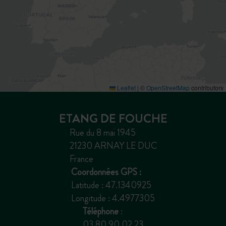
Leaflet
|
©
OpenStreetMap
contributors
ETANG DE FOUCHE
Rue du 8 mai 1945
21230 ARNAY LE DUC
France
Coordonnées GPS :
Latitude : 47.1340925
Longitude : 4.4977305
Téléphone
:
03 80 90 02 23