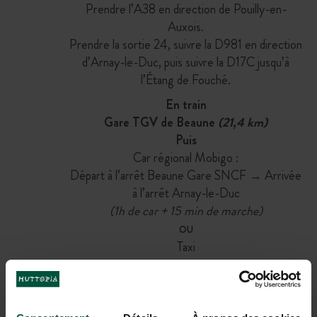
Prendre l’A38 en direction de Pouilly-en-
Auxois.
Prendre la sortie 24, suivre la D981 en direction
d’Arnay-le-Duc, puis suivre la D17C jusqu’à
l’Étang de Fouché.
En train
Gare TGV de Beaune
(21,4 km)
Puis
Car régional Mobigo :
Départ à l’arrêt Beaune Gare SNCF → Arrivée
à l’arrêt Arnay-le-Duc
(1h de car + 15 min de marche)
OU
Taxi
(30min)
En avion
Aéroport à proximité : Lyon
(200 km)
, Dijon