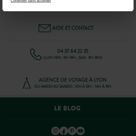
Continuer sans accepter
FAQ
AIDE ET CONTACT
04 37 64 22 35
(LUN-VEN : 9H-19H ; SAM : 9H-18H)
AGENCE DE VOYAGE À LYON
DU MARDI AU SAMEDI : 10H À 13H - 14H À 19H