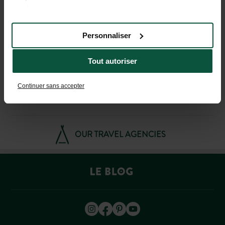
FAQ
services.
Personnaliser
HELP AND CONTACT
Tout autoriser
+44 20 80 68 21 62
Continuer sans accepter
(MON–FRI: 9AM–7PM; SAT: 9AM–5PM, BASED ON FRENCH TIME)
OUR TRAVEL AGENCIES