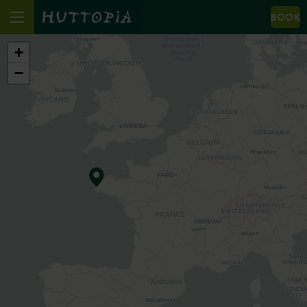
BOOK
+
−