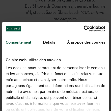
SNCF Station Quimper (25 km).
Bus 51 towards Douarnenez, then urban bus line
n°1, stop at Sables Blancs beach
(400 m from
the campsite)
OR
Taxi
(40 min)
Consentement
Détails
À propos des cookies
JOIN OUR COMMUNITY
To be the first to know about Huttopia news and
Ce site web utilise des cookies.
special offers !
Les cookies nous permettent de personnaliser le contenu
et les annonces, d'offrir des fonctionnalités relatives aux
médias sociaux et d'analyser notre trafic. Nous
partageons également des informations sur l'utilisation de
notre site avec nos partenaires de médias sociaux, de
SUBSCRIBE TO OUR NEWSLETTER
publicité et d'analyse, qui peuvent combiner celles-ci
avec d'autres informations que vous leur avez fournies
ou qu'ils ont collectées lors de votre utilisation de leurs