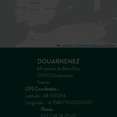
Leaflet
|
©
OpenStreetMap
contributors
DOUARNENEZ
69 avenue du Bois d’Isis
29100 Douarnenez
France
GPS Coordinates :
Latitude : 48.1031294
Longitude : -4.358677100000023
Phone
:
+33 2 98 74 05 67