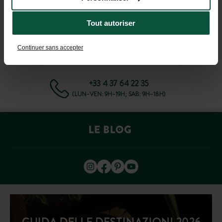
DOMANDE FREQUENTI
Tout autoriser
AIUTO E CONTATTI
Continuer sans accepter
+33 4 37 64 22 35
(LUN–VEN: 9H–19H; SAB: 9H–18H)