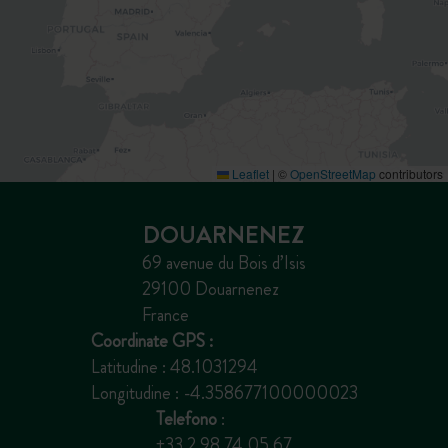
Leaflet
|
©
OpenStreetMap
contributors
DOUARNENEZ
69 avenue du Bois d’Isis
29100 Douarnenez
France
Coordinate GPS :
Latitudine : 48.1031294
Longitudine : -4.358677100000023
Telefono
:
+33 2 98 74 05 67