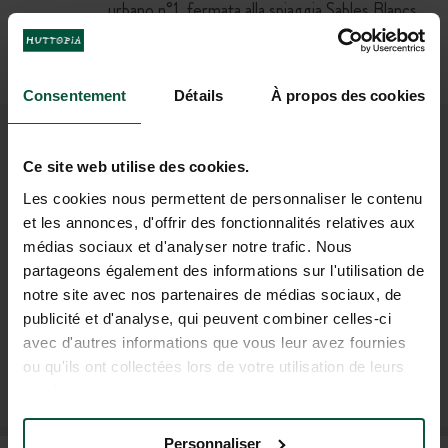
urbano n°1, fermata alla spiaggia Sables Blancs
(400 m dal camping)
OPPURE
Taxi
(40 min)
Consentement
Détails
À propos des cookies
UNISCITI ALLA NOSTRA
Ce site web utilise des cookies.
COMUNITÀ
Les cookies nous permettent de personnaliser le contenu
et les annonces, d'offrir des fonctionnalités relatives aux
Per essere i primi a conoscere le novità e le offerte
médias sociaux et d'analyser notre trafic. Nous
promozionali di Huttopia!
partageons également des informations sur l'utilisation de
notre site avec nos partenaires de médias sociaux, de
publicité et d'analyse, qui peuvent combiner celles-ci
avec d'autres informations que vous leur avez fournies
ou qu'ils ont collectées lors de votre utilisation de leurs
ISCRIVITI ALLA NOSTRA NEWSLETTER
services.
Personnaliser