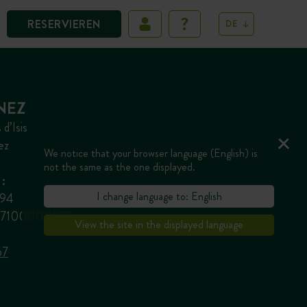
RESERVIEREN
DE
NEZ
d’Isis
ez
We notice that your browser language (English) is
not the same as the one displayed.
:
I change language to: English
294
677100000023
View the site in the displayed language
67