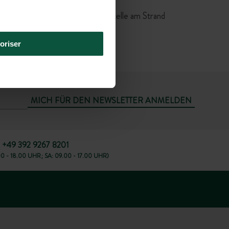
f SNCF Quimper (25 km).
, dann Stadtbuslinie n°1, Haltestelle am Strand
ncs
(400 m vom Campingplatz)
ODER
oriser
Taxi
(40 Min.)
MICH FÜR DEN NEWSLETTER ANMELDEN
+49 392 9267 8201
00 - 18.00 UHR; SA: 09.00 - 17.00 UHR)