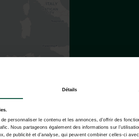
Leaflet
|
©
OpenStreetMap
contributors
SIE BEI HUTTOPIA DOUARNE
Détails
ies.
e personnaliser le contenu et les annonces, d'offrir des fonctio
rafic. Nous partageons également des informations sur l'utilisati
, de publicité et d'analyse, qui peuvent combiner celles-ci avec