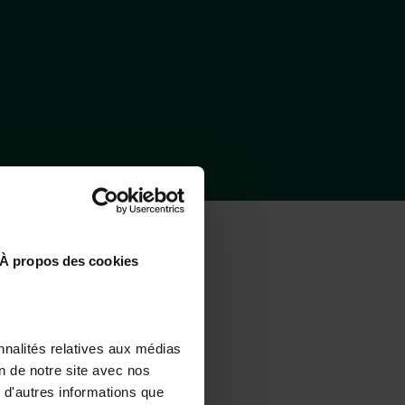
NEZ ANREISEN
À propos des cookies
nnalités relatives aux médias
on de notre site avec nos
Mit dem Zug
 d'autres informations que