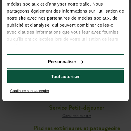
médias sociaux et d'analyser notre trafic. Nous
partageons également des informations sur l'utilisation de
notre site avec nos partenaires de médias sociaux, de
TOUTES LES INFORMATIONS
publicité et d'analyse, qui peuvent combiner celles-ci
avec d'autres informations que vous leur avez fournies
UTILES POUR PRÉPARER
ou qu'ils ont collectées lors de votre utilisation de leurs
VOTRE SÉJOUR
services.
Personnaliser
Café-comptoir
Consulter les dates
Tout autoriser
Service Bar
Continuer sans accepter
Consulter les dates
Service Petit-déjeuner
Consulter les dates
Piscines extérieures et pataugeoire