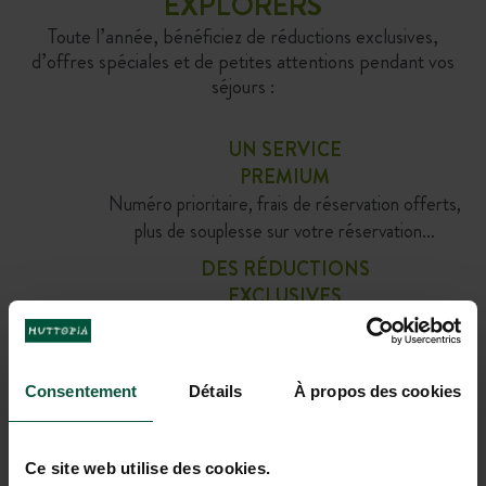
EXPLORERS
Toute l’année, bénéficiez de réductions exclusives,
d’offres spéciales et de petites attentions pendant vos
séjours :
UN SERVICE
PREMIUM
Numéro prioritaire, frais de réservation offerts,
plus de souplesse sur votre réservation…
DES RÉDUCTIONS
EXCLUSIVES
%
Offres spéciales sur vos séjours, tarif réduit sur
la location de vélos et les produits de notre
boutique…
Consentement
Détails
À propos des cookies
DES SERVICES
EN CADEAUX
Accès gratuit aux spas forestiers, prêt de
Ce site web utilise des cookies.