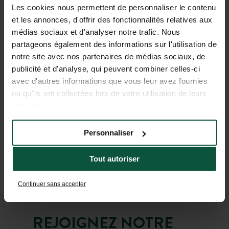
barbecue pendant votre séjour, la Camping Card
Les cookies nous permettent de personnaliser le contenu
offerte pour camper à prix réduit…
et les annonces, d'offrir des fonctionnalités relatives aux
médias sociaux et d'analyser notre trafic. Nous
partageons également des informations sur l'utilisation de
Rendez-vous dans votre Espace Huttopia pour
notre site avec nos partenaires de médias sociaux, de
découvrir tous vos avantages en détails !
publicité et d'analyse, qui peuvent combiner celles-ci
avec d'autres informations que vous leur avez fournies
ou qu'ils ont collectées lors de votre utilisation de leurs
services.
JE ME CONNECTE
Personnaliser
Téléchargez ici toutes les conditions d’utilisation d’Huttopia
Tout autoriser
Explorers
Continuer sans accepter
REJOIGNEZ NOTRE