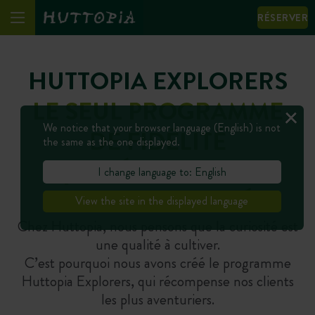
RÉSERVER
HUTTOPIA EXPLORERS
LE SEUL PROGRAMME
We notice that your browser language (English) is not
DE FIDÉLITÉ
the same as the one displayed.
QUI RÉCOMPENSE
I change language to: English
VOTRE CURIOSITÉ !
View the site in the displayed language
Chez Huttopia, nous pensons que la curiosité est
une qualité à cultiver.
C’est pourquoi nous avons créé le programme
Huttopia Explorers, qui récompense nos clients
les plus aventuriers.