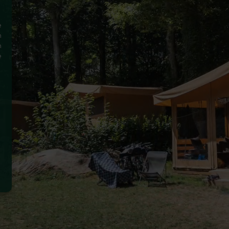
e
n
n
e