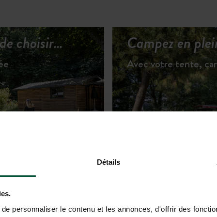
 de choisir…
Campez en plei
vée
Avec votre tente, ca
R LES HÉBERGEMENTS
Détails
ies.
e personnaliser le contenu et les annonces, d'offrir des fonctio