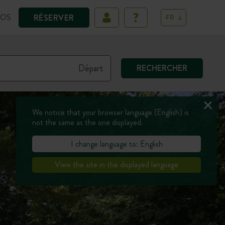
POS
RÉSERVER
FR
RECHERCHER
We notice that your browser language (English) is
not the same as the one displayed.
I change language to: English
View the site in the displayed language