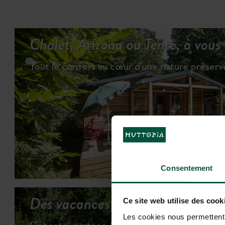
Chalet, Arizona ou Tente, à vous
Tout le confort au cœur d'une nature préser
VOI
Consentement
Des vacances bien remplies …
Ce site web utilise des cook
Les cookies nous permettent d