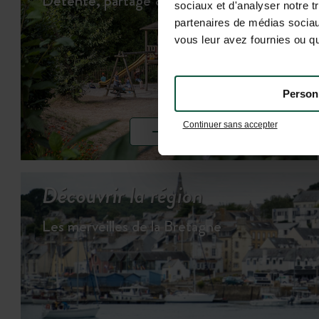
Détente, partage & jeux…
sociaux et d'analyser notre t
partenaires de médias sociaux
vous leur avez fournies ou qu'
Person
Continuer sans accepter
VOIR LES ACTIVITÉS
Découvrir la région
Les merveilles de la Bretagne