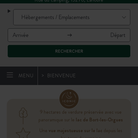
RECHERCHER
MENU
BIENVENUE
9 hectares de verdure préservée avec vue
panoramique sur le
lac de Bort-les-Orgues
Une
vue majestueuse sur le lac
depuis les