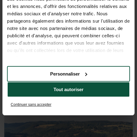
et les annonces, d'offrir des fonctionnalités relatives aux
médias sociaux et d'analyser notre trafic. Nous
partageons également des informations sur l'utilisation de
notre site avec nos partenaires de médias sociaux, de
Tous les services pour un séjour
publicité et d'analyse, qui peuvent combiner celles-ci
serein
avec d'autres informations que vous leur avez fournies
ou qu'ils ont collectées lors de votre utilisation de leurs
services.
Personnaliser
Tout autoriser
Continuer sans accepter