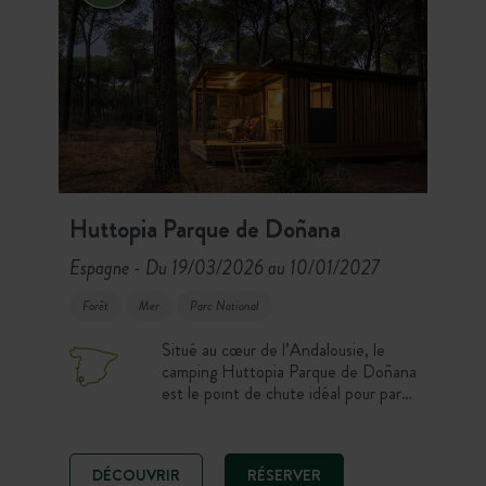
Huttopia Parque de Doñana
Espagne
Du 19/03/2026 au 10/01/2027
-
Forêt
Mer
Parc National
Situé au cœur de l’Andalousie, le
camping Huttopia Parque de Doñana
est le point de chute idéal pour partir
explorer la région. Découvrez des
paysages uniques et variés : dunes,
plages, forêt et vastes marais… La
DÉCOUVRIR
RÉSERVER
faune et la flore sont préservées, ici