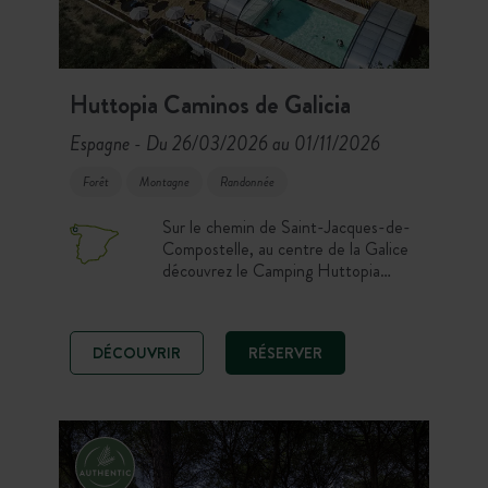
Huttopia Caminos de Galicia
Espagne
Du 26/03/2026 au 01/11/2026
-
Forêt
Montagne
Randonnée
Sur le chemin de Saint-Jacques-de-
Compostelle, au centre de la Galice
découvrez le Camping Huttopia
Caminos de Galicia. Profitez
d’emplacements et d’hébergements
confortables, d’une piscine chauffée
DÉCOUVRIR
RÉSERVER
et d’activités nature pour un séjour
inoubliable ! Partez à la découverte
de la Galice qui vous offre des
paysages époustouflants entre mer
et montagne.