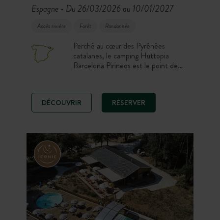
Espagne
Du 26/03/2026 au 10/01/2027
-
Accès rivière
Forêt
Randonnée
Perché au cœur des Pyrénées
catalanes, le camping Huttopia
Barcelona Pirineos est le point de
départ idéal pour explorer cette
région d’exception. À seulement
1h30 de Barcelone, découvrez des
DÉCOUVRIR
RÉSERVER
paysages entre montagnes, forêts et
villages pittoresques, où chaque
saison dévoile une nature préservée.