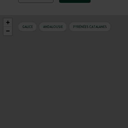
la nature est reine.
+
GALICE
ANDALOUSIE
PYRÉNÉES CATALANES
−