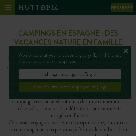
RÉSERVER
CAMPINGS EN ESPAGNE : DES
VACANCES NATURE EN FAMILLE
LOIN DES FOULES
We notice that your browser language (English) is not
Envie de découvrir une autre facette de l’Espagne pour
the same as the one displayed.
vos prochaines vacances ? Loin de l’agitation des stations
balnéaires et des grands complexes touristiques,
I change language to: English
Huttopia vous invite à
vivre un séjour au plus près de la
nature
. Des montagnes catalanes aux forêts de Galice,
View the site in the displayed language
en passant par les plages sauvages d’Andalousie, nos
campings vous accueillent dans des environnements
préservés, propices à la détente et aux moments
partagés en famille.
Que vous voyagiez avec votre propre tente, en van ou
en camping-car, ou que vous préfériez le confort d’un