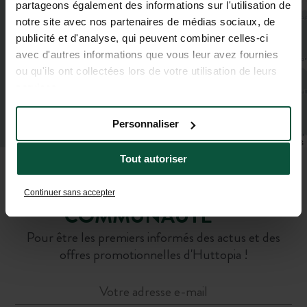
partageons également des informations sur l'utilisation de
notre site avec nos partenaires de médias sociaux, de
publicité et d'analyse, qui peuvent combiner celles-ci
avec d'autres informations que vous leur avez fournies
ou qu'ils ont collectées lors de votre utilisation de leurs
services.
Personnaliser
Leaflet
|
©
OpenStreetMap
contributors
Tout autoriser
REJOIGNEZ NOTRE
Continuer sans accepter
COMMUNAUTÉ
Pour être les premiers informés des actus et des
offres promotionnelles d'Huttopia !