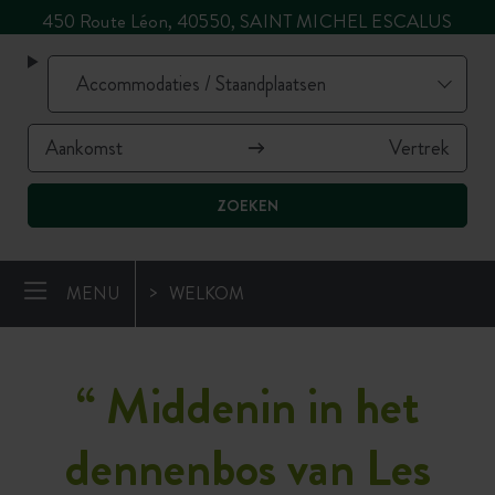
450 Route Léon, 40550, SAINT MICHEL ESCALUS
ZOEKEN
MENU
WELKOM
“
Middenin in het
dennenbos van Les