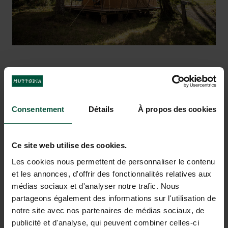
Atlantische Oceaan ligt op slechts 15
fijne fietstocht door het bos van Les
km van de camping!
Landes
VAKANTIEDROMEN KOMEN
Consentement
Détails
À propos des cookies
UIT BIJ LANDES SUD
Ce site web utilise des cookies.
Les cookies nous permettent de personnaliser le contenu
et les annonces, d'offrir des fonctionnalités relatives aux
médias sociaux et d'analyser notre trafic. Nous
partageons également des informations sur l'utilisation de
notre site avec nos partenaires de médias sociaux, de
publicité et d'analyse, qui peuvent combiner celles-ci