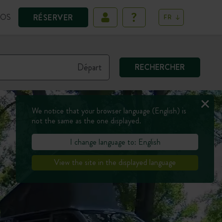
POS
RÉSERVER
FR
RECHERCHER
We notice that your browser language (English) is
not the same as the one displayed.
I change language to: English
View the site in the displayed language