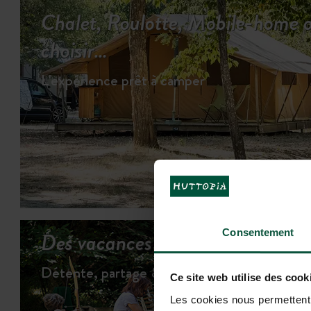
Chalet, Roulotte, Mobile-home o
choisir…
L'expérience prêt à camper
VOI
Des vacances bien remplies...
Consentement
Détente, partage & jeux…
Ce site web utilise des cook
Les cookies nous permettent d