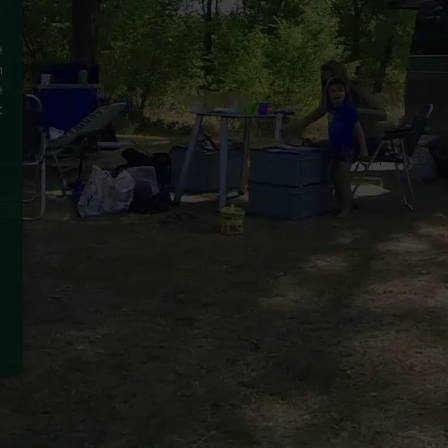
e
n
e
t