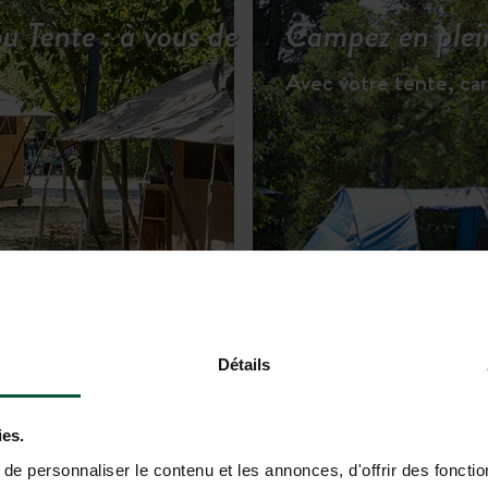
u Tente : à vous de
Campez en plei
Avec votre tente, ca
R LES HÉBERGEMENTS
Détails
ies.
e personnaliser le contenu et les annonces, d'offrir des fonctio