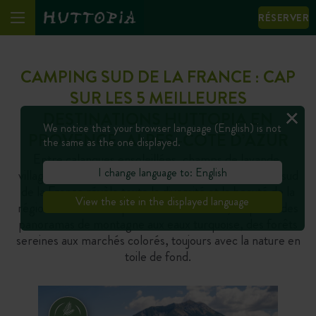
RÉSERVER
CAMPING SUD DE LA FRANCE : CAP
SUR LES 5 MEILLEURES
DESTINATIONS HUTTOPIA EN
We notice that your browser language (English) is not
PROVENCE–ALPES–CÔTE D’AZUR
the same as the one displayed.
Entre calanques ensoleillées, champs de lavande,
I change language to: English
villages perchés et reliefs alpins, le camping dans le sud
de la France révèle toute la diversité et la beauté de la
View the site in the displayed language
région Provence–Alpes–Côte d’Azur. Ici, on passe des
panoramas de montagne aux eaux turquoise, des forêts
sereines aux marchés colorés, toujours avec la nature en
toile de fond.