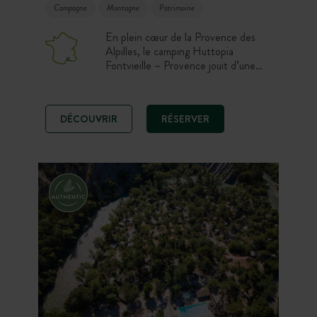
Campagne
Montagne
Patrimoine
En plein cœur de la Provence des
Alpilles, le camping Huttopia
Fontvieille – Provence jouit d’une
implantation exceptionnelle dans la
pinède du village des moulins
d’Alphonse Daudet. Pour vos
DÉCOUVRIR
RÉSERVER
activités, choisissez entre la piscine,
la découverte du parc naturel des
Alpilles ou des jolis villages
provençaux alentours.