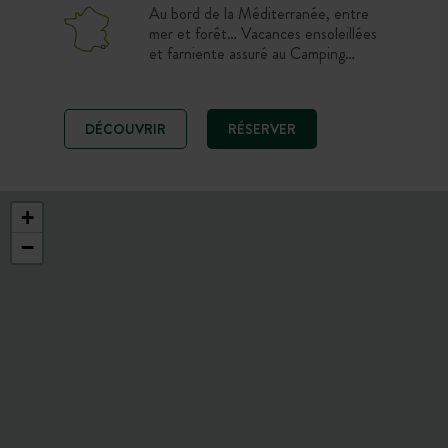
Au bord de la Méditerranée, entre
mer et forêt… Vacances ensoleillées
et farniente assuré au Camping
Huttopia Forêt de Janas. Entre
Toulon et Bandol, profitez d’un
camping rénové avec piscine
DÉCOUVRIR
RÉSERVER
chauffée et beaux emplacements
avec les sublimes plages de la Côte
d’Azur à 40 min à pied.
+
−