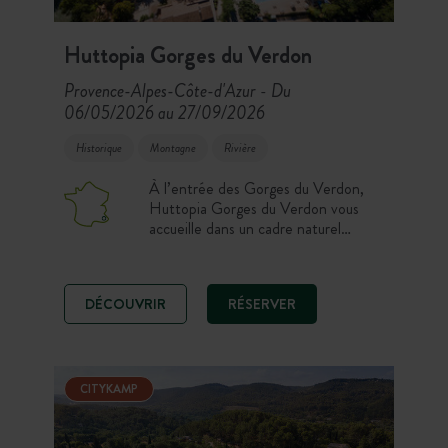
Huttopia Gorges du Verdon
Provence-Alpes-Côte-d'Azur
Du
-
06/05/2026 au 27/09/2026
Historique
Montagne
Rivière
À l’entrée des Gorges du Verdon,
Huttopia Gorges du Verdon vous
accueille dans un cadre naturel
exceptionnel au bord de la rivière.
Avec ses deux piscines, son accès
privé au Verdon, le camping est le
DÉCOUVRIR
RÉSERVER
point de départ idéal pour découvrir
les paysages spectaculaires.
CITYKAMP