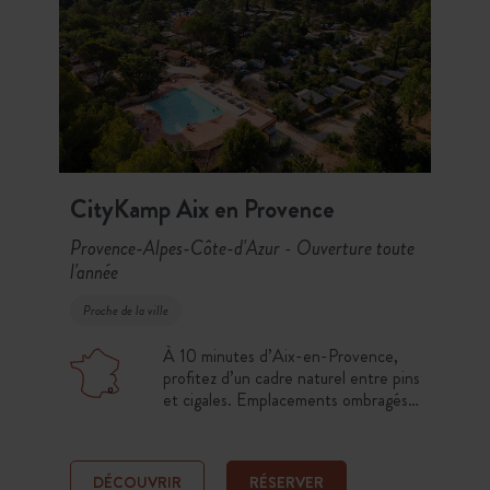
CityKamp Aix en Provence
Provence-Alpes-Côte-d'Azur
Ouverture toute
-
l'année
Proche de la ville
À 10 minutes d’Aix-en-Provence,
profitez d’un cadre naturel entre pins
et cigales. Emplacements ombragés
ou hébergements conforts vous
plongent au cœur de la douceur
provençale, avec la Montagne
DÉCOUVRIR
RÉSERVER
Sainte-Victoire à explorer à