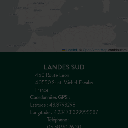
Leaflet
|
©
OpenStreetMap
contributors
LANDES SUD
450 Route Leon
40550 Saint-Michel-Escalus
France
Coordonnées GPS :
Latitude : 43.8793298
Longitude : -1.234731399999987
Téléphone
:
05 58 90 26 30