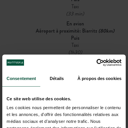
Taxi
(33 min)
En avion
Aéroport à proximité: Biarritz
(80km)
Puis
Taxi
(1h30)
REJOIGNEZ NOTRE
Consentement
Détails
À propos des cookies
COMMUNAUTÉ
Pour être les premiers informés des actus et des
Ce site web utilise des cookies.
offres promotionnelles d'Huttopia !
Les cookies nous permettent de personnaliser le contenu
et les annonces, d'offrir des fonctionnalités relatives aux
médias sociaux et d'analyser notre trafic. Nous