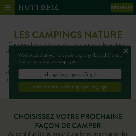
RÉSERVER
LES CAMPINGS NATURE
Camper chez Huttopia, c’est la promesse de partager
des
moments simples et authentiques
, au cœur des plus
We notice that your browser language (English) is not
jolis coins de nature. Que vous campiez en emplacement
the same as the one displayed.
ou en hébergement prêt-à-camper, vivez l’expérience
du
vrai camping avec tout le confort nécessaire
: piscine
I change language to: English
chauffée, activités nature, équipements de loisirs, Café-
Comptoir…
View the site in the displayed language
CHOISISSEZ VOTRE PROCHAINE
FAÇON DE CAMPER
Au bord d’un lac, au coeur d’une forêt, avec vue sur les