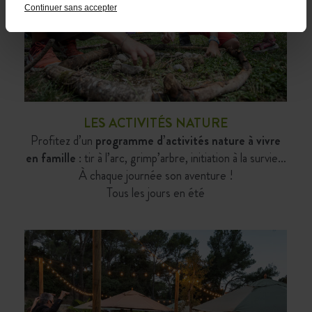
Continuer sans accepter
LES ACTIVITÉS NATURE
Profitez d’un
programme d’activités nature à vivre
en famille
: tir à l’arc, grimp’arbre, initiation à la survie…
À chaque journée son aventure !
Tous les jours en été