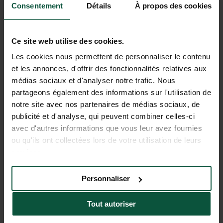
Consentement
Détails
À propos des cookies
LE CAFÉ-COMPTOIR
Ce site web utilise des cookies.
En été, sur nos belles terrasses en bois partagez un
Les cookies nous permettent de personnaliser le contenu
moment de convivialité autour d’une planche apéro du
et les annonces, d'offrir des fonctionnalités relatives aux
terroir, d’une pizza fait-maison ou encore d’une bière
médias sociaux et d'analyser notre trafic. Nous
artisanale locale.
partageons également des informations sur l'utilisation de
notre site avec nos partenaires de médias sociaux, de
EN SAVOIR PLUS
publicité et d'analyse, qui peuvent combiner celles-ci
avec d'autres informations que vous leur avez fournies
ou qu'ils ont collectées lors de votre utilisation de leurs
services.
Personnaliser
Tout autoriser