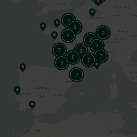
2
3
2
4
2
3
7
2
7
5
7
3
2