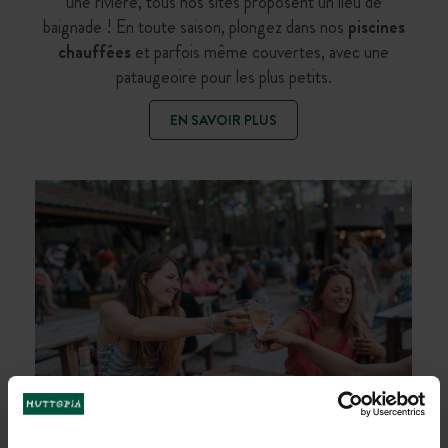
une rivière, tous nos sites proposent un lieu de
baignade ! En toute saison, plongez dans nos
piscines
chauffées
et parfois même couvertes, avec une
pataugeoire pour les plus petits.
EN SAVOIR PLUS