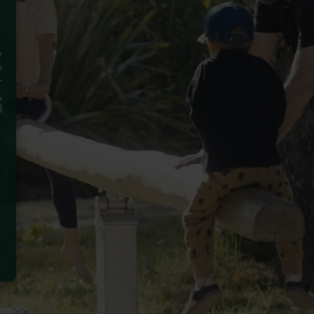
e
e
r
,
l