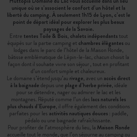
Huttopia Domaine du Lac vous accueille dans un lieu
unique où se s’associent le confort d’un hôtel et la
liberté du camping. À seulement 1h15 de Lyon, c’est le
point de départ idéal pour explorer les plus beaux
paysages de la Savoie.
Entre
tentes Toile & Bois
,
chalets indépendants
tout
équipés sur la partie camping et
chambres élégantes
ou
lodges dans le parc de l’hôtel de la Maison Ronde,
bâtisse emblématique de Lépin-le-lac, chacun choisit la
façon dont il souhaite vivre son séjour , tout en profitant
d’un confort simple et chaleureux.
Le domaine s’étend jusqu’au
rivage
, avec un
accès direct
à la baignade
depuis une
plage d’herbe privée
, idéale
pour se détendre, nager ou admirer le lac et les
montagnes. Réputé comme l’un des
lacs naturels les
plus chauds d’Europe
, il offre également des conditions
parfaites pour les
activités nautiques douces
: paddle,
pédalo ou une baignade rafraîchissante.
Pour profiter de l’atmosphère du lieu, la
Maison Ronde
accueille tout le monde, que l’on séjourne au camping ou