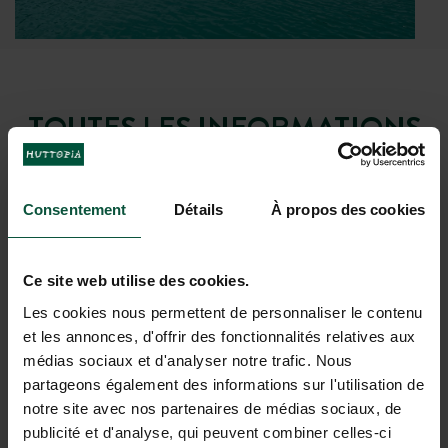
TOUTES LES INFORMATIONS
UTILES POUR PRÉPARER
VOTRE SÉJOUR
Consentement
Détails
À propos des cookies
Café-comptoir
Ce site web utilise des cookies.
Consulter les dates
Les cookies nous permettent de personnaliser le contenu
Service Bar
et les annonces, d'offrir des fonctionnalités relatives aux
médias sociaux et d'analyser notre trafic. Nous
Consulter les dates
partageons également des informations sur l'utilisation de
Service Petit-déjeuner
notre site avec nos partenaires de médias sociaux, de
Consulter les dates
publicité et d'analyse, qui peuvent combiner celles-ci