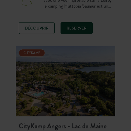
avec une vue imprenable sur la Loire,
le camping Huttopia Saumur est un
véritable havre de paix au cœur du
Pays des Châteaux. Entre nature,
vignobles et patrimoine, profitez d’un
DÉCOUVRIR
RÉSERVER
séjour alliant détente et découverte
dans un cadre exceptionnel.
CITYKAMP
CityKamp Angers - Lac de Maine