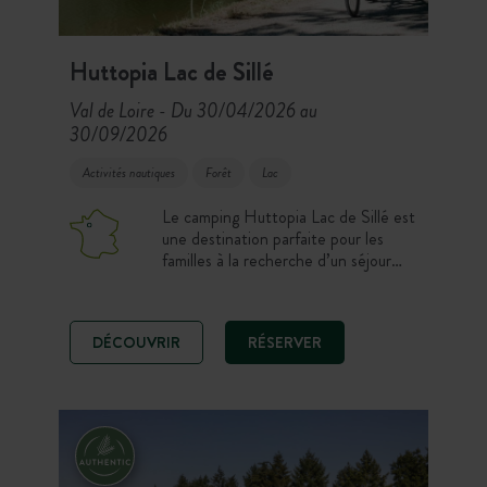
Huttopia Lac de Sillé
Val de Loire
Du 30/04/2026 au
-
30/09/2026
Activités nautiques
Forêt
Lac
Le camping Huttopia Lac de Sillé est
une destination parfaite pour les
familles à la recherche d’un séjour
actif en pleine nature. Avec sa
piscine nichée au cœur de la forêt et
sa proximité immédiate de la base de
DÉCOUVRIR
RÉSERVER
loisirs de Sillé-Plage, il offre une
expérience de vacances dynamiques,
entre nature, patrimoine et terroir.