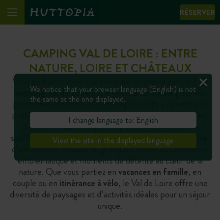
RÉSERVER
CAMPING VAL DE LOIRE : ENTRE
NATURE, LOIRE ET CHÂTEAUX
Vous souhaitez vivre une aventure en pleine nature ? Le
We notice that your browser language (English) is not
camping Val de Loire
est la destination idéale pour vos
the same as the one displayed.
prochaines vacances ! Cette région invite à ralentir et à
profiter d’un cadre naturel exceptionnel, entre rivières,
I change language to: English
châteaux emblématiques et panoramas à couper le
souffle. Séjourner en
camping dans la Vallée de la Loire
,
View the site in the displayed language
c’est alterner balades au grand air, visites du patrimoine
emblématique et moments de détente au cœur de la
nature. Que vous partiez en
vacances en famille
, en
couple ou en
itinérance à vélo
, le Val de Loire offre une
diversité de paysages et d’activités idéales pour un séjour
unique.