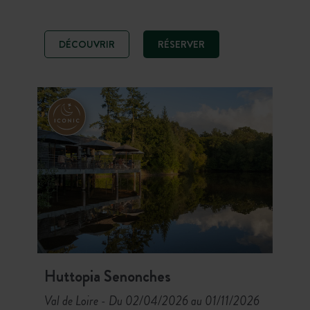
Destination idéale pour les amateurs
de nature et de culture, il n’y a plus
qu’à planter sa tente ou s’installer
DÉCOUVRIR
RÉSERVER
dans l’un des hébergements tout
équipés. Côté activités : canoë,
pêche et découverte des plus beaux
châteaux sont au programme.
Huttopia Senonches
Val de Loire
Du 02/04/2026 au 01/11/2026
-