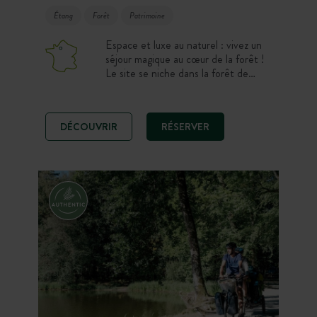
Étang
Forêt
Patrimoine
Espace et luxe au naturel : vivez un
séjour magique au cœur de la forêt !
Le site se niche dans la forêt de
Senonches, autour de l’étang de
Badouleau. Au programme, pause
gourmande sur la belle terrasse
DÉCOUVRIR
RÉSERVER
construite sur pilotis, instant détente
au spa inédit en pleine forêt.
Déconnexion garantie à 1h30
seulement de Paris.