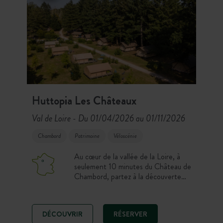
Huttopia Les Châteaux
Val de Loire
Du 01/04/2026 au 01/11/2026
-
Chambord
Patrimoine
Véloscénie
Au cœur de la vallée de la Loire, à
seulement 10 minutes du Château de
Chambord, partez à la découverte
des plus beaux châteaux et paysages
ligériens. Entre patrimoine culturel
d’exception, balades à vélo ou en
DÉCOUVRIR
RÉSERVER
canoë le long de la Loire, et