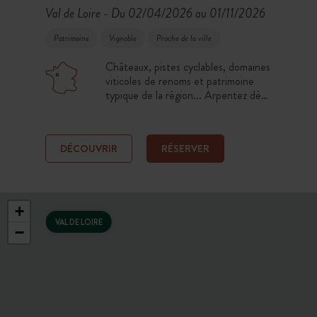
Val de Loire
Du 02/04/2026 au 01/11/2026
-
Patrimoine
Vignoble
Proche de la ville
Châteaux, pistes cyclables, domaines
viticoles de renoms et patrimoine
typique de la région... Arpentez dès
le printemps les attraits touristiques
d'Angers et de ses environs. Votre
pied-à-terre pour partir à la
DÉCOUVRIR
RÉSERVER
conquête des châteaux de la Loire et
des vignobles de la région !
+
VAL DE LOIRE
−