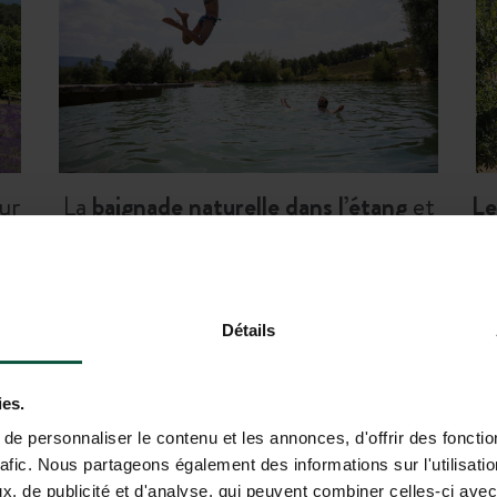
ur
La
baignade naturelle dans l’étang
et
Le
les sessions de paddle
Détails
ÉJOUR À HUTTOPIA DIEULEFIT E
ies.
e personnaliser le contenu et les annonces, d'offrir des fonctio
rafic. Nous partageons également des informations sur l'utilisati
, de publicité et d'analyse, qui peuvent combiner celles-ci avec