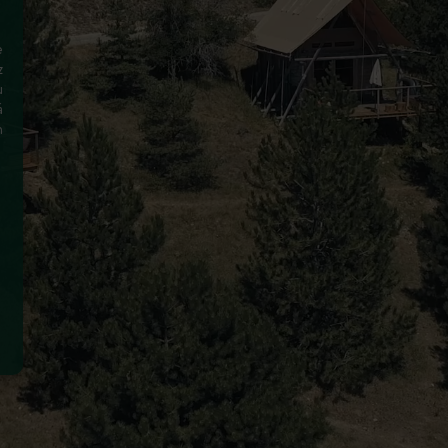
e
z
u
à
n