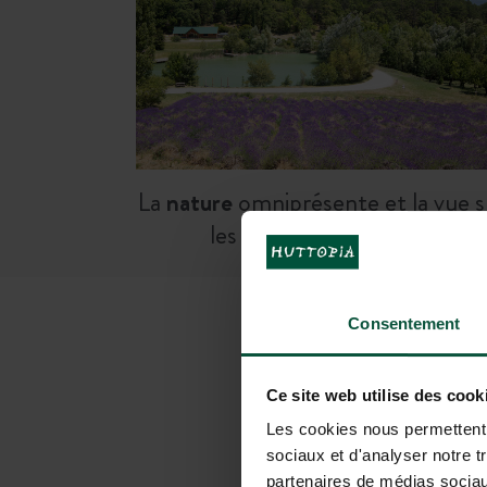
La
nature
omniprésente et la vue s
les champs de lavande
Consentement
VOTRE S
Ce site web utilise des cook
Les cookies nous permettent d
sociaux et d'analyser notre t
partenaires de médias sociaux