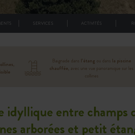
MENTS
SERVICES
ACTIVITÉS
R
Baignade dans
l’étang
ou dans
la piscine
ollines
,
chauffée
, avec une vue panoramique sur les
isible
collines
 idyllique entre champs 
ines arborées et petit éta