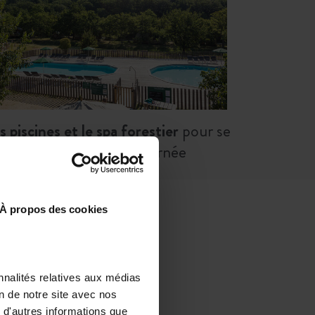
s piscines et
le
spa forestier
pour se
relaxer en fin de journée
À propos des cookies
N IMAGES
nnalités relatives aux médias
on de notre site avec nos
 d'autres informations que