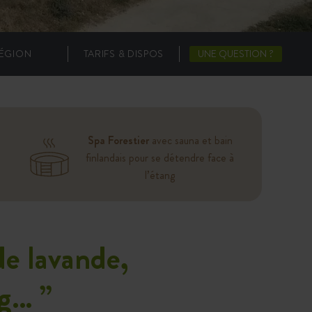
ÉGION
TARIFS & DISPOS
UNE QUESTION ?
Spa Forestier
avec sauna et bain
finlandais pour se détendre face à
l’étang
de lavande,
ng…
”