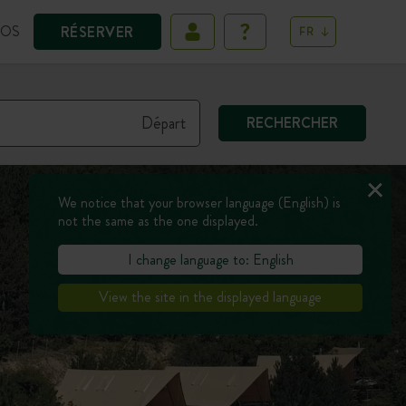
POS
RÉSERVER
FR
RECHERCHER
We notice that your browser language (English) is
not the same as the one displayed.
I change language to: English
View the site in the displayed language