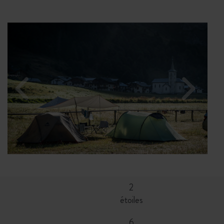
2
étoiles
6