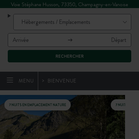
Voie Stéphane Husson, 73350, Champagny-en-Vanoise
RECHERCHER
MENU
BIENVENUE
7 NUITS EN EMPLACEMENT NATURE
7 NUITS EN 