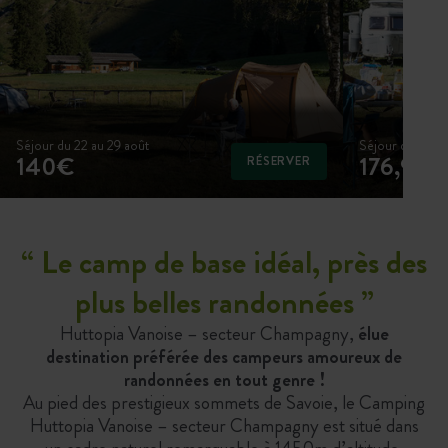
Séjour du 22 au 29 août
Séjour du 22 au
140€
176,90€
RÉSERVER
“
Le camp de base idéal, près des
plus belles randonnées
”
Huttopia Vanoise – secteur Champagny,
élue
destination préférée des campeurs amoureux de
randonnées en tout genre !
Au pied des prestigieux sommets de Savoie, le Camping
Huttopia Vanoise – secteur Champagny est situé dans