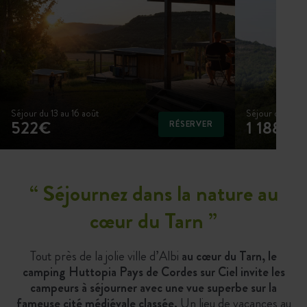
Séjour du 13 au 16 août
Séjour du 15 au
522€
1 188€
RÉSERVER
“
Séjournez dans la nature au
cœur du Tarn
”
Tout près de la jolie ville d’Albi
au
cœur
du Tarn, le
camping Huttopia Pays de Cordes sur Ciel invite les
campeurs à séjourner avec une vue superbe sur la
fameuse cité médiévale classée.
Un lieu de vacances au