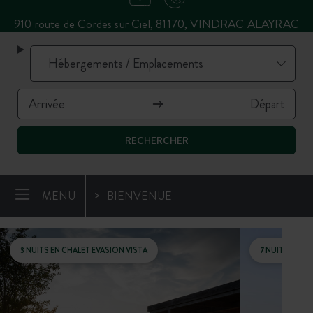
910 route de Cordes sur Ciel, 81170, VINDRAC ALAYRAC
RECHERCHER
MENU
BIENVENUE
3 NUITS EN CHALET EVASION VISTA
7 NUITS EN C