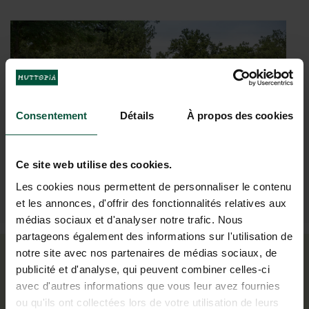
Consentement
Détails
À propos des cookies
Ce site web utilise des cookies.
Les cookies nous permettent de personnaliser le contenu
et les annonces, d'offrir des fonctionnalités relatives aux
médias sociaux et d'analyser notre trafic. Nous
partageons également des informations sur l'utilisation de
notre site avec nos partenaires de médias sociaux, de
publicité et d'analyse, qui peuvent combiner celles-ci
Échappez à la chaleur de la ville, profitez de
avec d'autres informations que vous leur avez fournies
la fraîcheur de la nature !
ou qu'ils ont collectées lors de votre utilisation de leurs