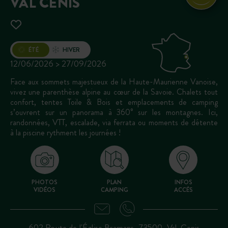
VAL CENIS
Ouverture
ÉTÉ
HIVER
12/06/2026 > 27/09/2026
Face aux sommets majestueux de la Haute-Maurienne Vanoise,
vivez une parenthèse alpine au cœur de la Savoie. Chalets tout
confort, tentes Toile & Bois et emplacements de camping
s’ouvrent sur un panorama à 360° sur les montagnes. Ici,
randonnées, VTT, escalade, via ferrata ou moments de détente
à la piscine rythment les journées !
PHOTOS
PLAN
INFOS
VIDÉOS
CAMPING
ACCÈS
602 Route de l'Église Bramans, 73500, Val-Cenis