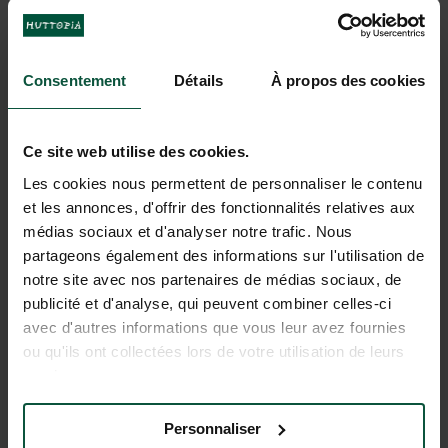
À HUTTOPIA VAL CENIS
Consentement
Détails
À propos des cookies
Ce site web utilise des cookies.
Les cookies nous permettent de personnaliser le contenu
Sentiers de
Piscine chauffée
randonnées
face aux montagnes
et de VTT au
et les annonces, d'offrir des fonctionnalités relatives aux
départ du camping pour découvrir le
Parc
médias sociaux et d'analyser notre trafic. Nous
partageons également des informations sur l'utilisation de
Naturel de la Vanoise
notre site avec nos partenaires de médias sociaux, de
publicité et d'analyse, qui peuvent combiner celles-ci
avec d'autres informations que vous leur avez fournies
ou qu'ils ont collectées lors de votre utilisation de leurs
services.
Personnaliser