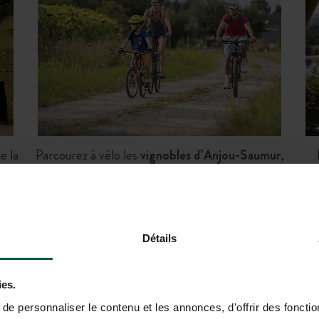
e la
Parcourez à vélo les
vignobles d’Anjou-Saumur
,
juste à côté du camping
Détails
u Tente à vous de
Campez en plei
ies.
avec votre tente, ca
e personnaliser le contenu et les annonces, d'offrir des fonctio