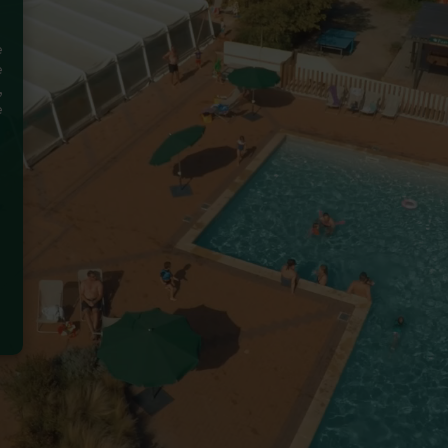
e
e
,
e