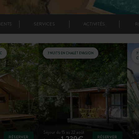
MENTS
SERVICES
ACTIVITÉS
R
IC
7 NUITS EN CHALET EVASION
7
C
Séjour du 15 au 22 août
Séj
1 239€
RÉSERVER
RÉSERVER