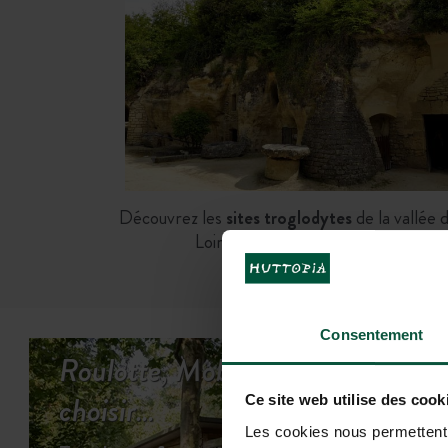
Découvrez les
sites troglodytes
de la vallée d
Loire, à deux pas de Saumur
Consentement
Roulotte, Mobile-home, Chalet o
choisir…
Ce site web utilise des cook
Les cookies nous permettent d