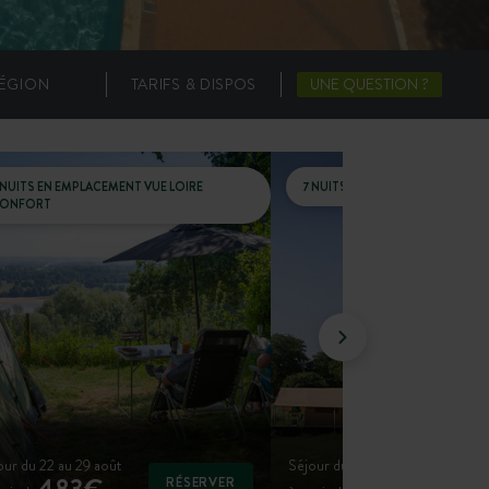
ÉGION
TARIFS & DISPOS
UNE QUESTION ?
 NUITS EN EMPLACEMENT VUE LOIRE
7 NUITS EN TENTE CLASSIC 4
ONFORT
our du 22 au 29 août
Séjour du 22 au 29 août
483€
595€
RÉSERVER
R