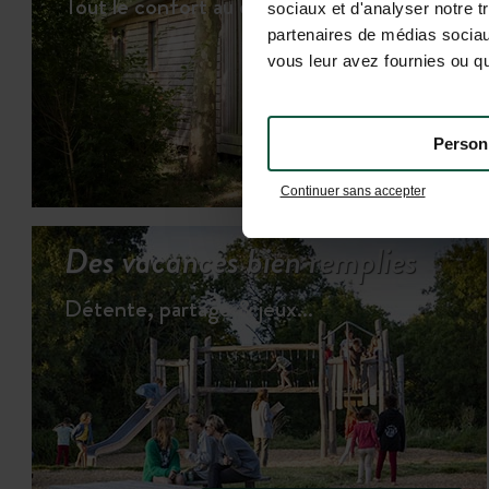
Tout le confort au cœur d'une nature préser
sociaux et d'analyser notre t
partenaires de médias sociaux
vous leur avez fournies ou qu'
Person
VOI
Continuer sans accepter
Des vacances bien remplies
Détente, partage & jeux…