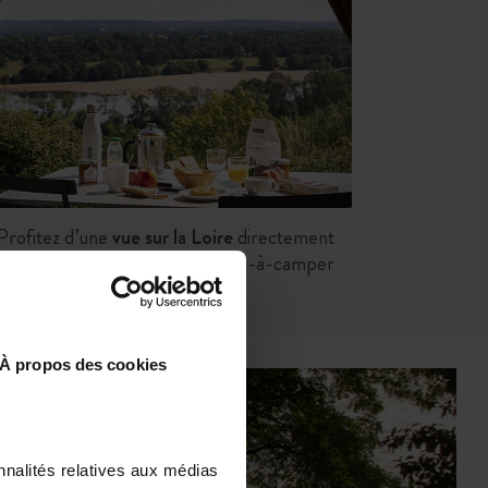
Profitez d’une
vue sur la Loire
directement
depuis votre hébergement prêt-à-camper
À propos des cookies
ne nature
ravane ou camping-car
nnalités relatives aux médias