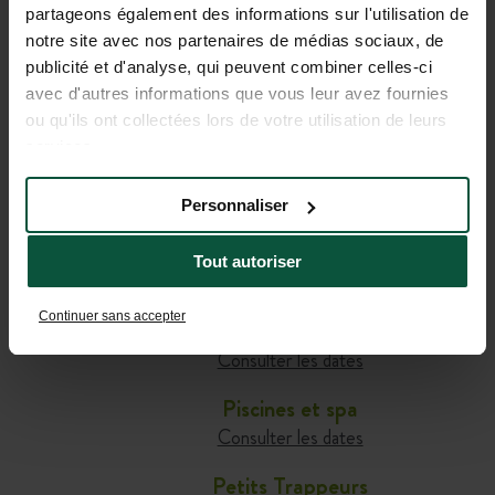
TOUTES LES INFORMATIONS
partageons également des informations sur l'utilisation de
notre site avec nos partenaires de médias sociaux, de
UTILES POUR PRÉPARER
publicité et d'analyse, qui peuvent combiner celles-ci
VOTRE SÉJOUR
avec d'autres informations que vous leur avez fournies
ou qu'ils ont collectées lors de votre utilisation de leurs
services.
Café-comptoir
Consulter les dates
Personnaliser
Bar
Tout autoriser
Consulter les dates
Continuer sans accepter
Petit-déjeuner
Consulter les dates
Piscines et spa
Consulter les dates
Petits Trappeurs