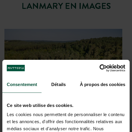
LANMARY EN IMAGES
Le
Camper sous les arbres
Spa Forestier
dissimulé dans un
de la forêt
domaniale de Lanmary
cocon de verdure
Consentement
Détails
À propos des cookies
Ce site web utilise des cookies.
Les cookies nous permettent de personnaliser le contenu
et les annonces, d'offrir des fonctionnalités relatives aux
médias sociaux et d'analyser notre trafic. Nous