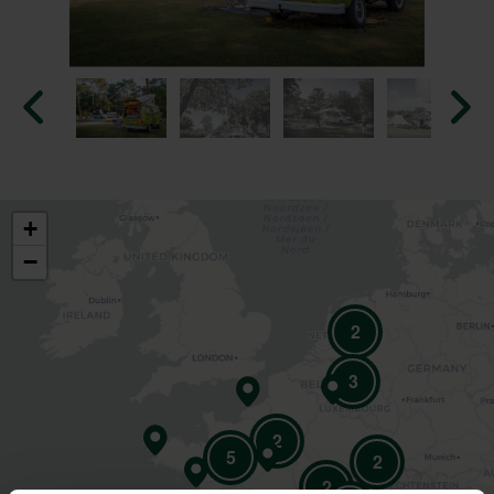
+
−
2
3
2
5
2
2