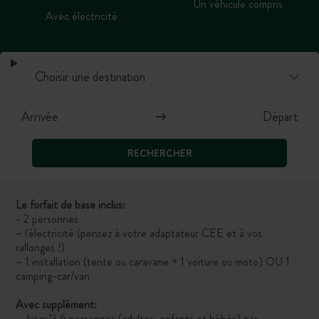
Un véhicule compris
Avec électricité
RECHERCHER
Le forfait de base inclus:
- 2 personnes
– l'électricité (pensez à votre adaptateur CEE et à vos
rallonges !)
– 1 installation (tente ou caravane + 1 voiture ou moto) OU 1
camping-car/van
Avec supplément:
– Jusqu’à 6 personnes (adultes, enfants et bébés) par