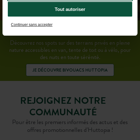
Tout autoriser
Continuer sans accepter
ENVIE D’UN ROAD TRIP ?
Découvrez nos spots sur des terrains privés en pleine
nature accessibles en van, tente de toit ou à vélo, pour
des nuits en toute sérénité.
JE DÉCOUVRE BIVOUACS HUTTOPIA
REJOIGNEZ NOTRE
COMMUNAUTÉ
Pour être les premiers informés des actus et des
offres promotionnelles d'Huttopia !