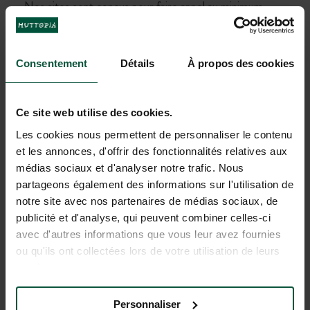
Nos sites sont conçus pour faire appel au minimum
d’énergie possible, en conséquence il n’est pas toujours
possible d’y installer des bornes de recharge
spécifiques.
Consentement
Détails
À propos des cookies
*Pour des raisons de sécurité,
il n’est pas possible de se brancher
directement sur la borne électrique d’un emplacement ou la prise d’un
hébergement
, cela pourrait conduire à une coupure du réseau de tout le
Ce site web utilise des cookies.
camping.
Les cookies nous permettent de personnaliser le contenu
En savoir plus
et les annonces, d'offrir des fonctionnalités relatives aux
médias sociaux et d'analyser notre trafic. Nous
partageons également des informations sur l'utilisation de
notre site avec nos partenaires de médias sociaux, de
Les vacances commencent
publicité et d'analyse, qui peuvent combiner celles-ci
avec d'autres informations que vous leur avez fournies
ou qu'ils ont collectées lors de votre utilisation de leurs
services.
Personnaliser