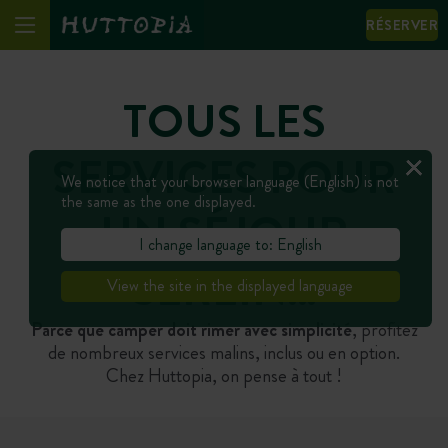
RÉSERVER
TOUS LES
SERVICES POUR
We notice that your browser language (English) is not
the same as the one displayed.
UN SÉJOUR
I change language to: English
SEREIN…
View the site in the displayed language
Parce que camper doit rimer avec simplicité
, profitez
de nombreux services malins, inclus ou en option.
Chez Huttopia, on pense à tout !