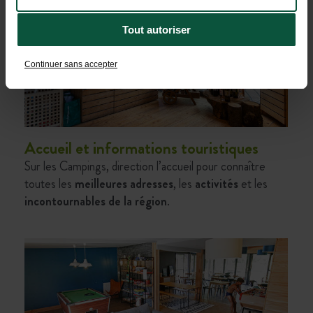
Tout autoriser
Continuer sans accepter
Accueil et informations touristiques
Sur les
Campings
, direction l’accueil pour connaître
toutes les
meilleures adresses
, les
activités
et les
incontournables de la région
.