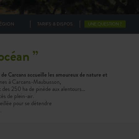
ÉGION
TARIFS & DISPOS
UNE QUESTION ?
 océan
”
de Carcans accueille les amoureux de nature et
nnes à Carcans-Maubuisson,
 et des 250 ha de pinède aux alentours…
és de plein-air.
leillée pour se détendre
…