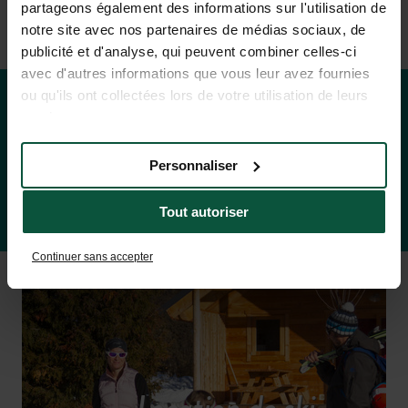
partageons également des informations sur l'utilisation de
notre site avec nos partenaires de médias sociaux, de
publicité et d'analyse, qui peuvent combiner celles-ci
avec d'autres informations que vous leur avez fournies
ou qu'ils ont collectées lors de votre utilisation de leurs
services.
Tarifs & dispos
Personnaliser
Tout autoriser
Continuer sans accepter