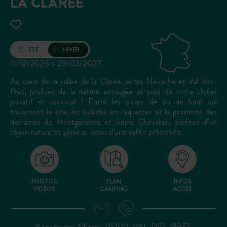
LA CLARÉE
Ouverture
ÉTÉ
HIVER
11/12/2026 > 29/03/2027
Au cœur de la vallée de la Clarée, entre Névache et Val-des-
Prés, profitez de la nature enneigée au pied de votre chalet
privatif et convivial ! Entre les pistes de ski de fond qui
traversent le site, les balades en raquettes et la proximité des
domaines de Montgenèvre et Serre Chevalier, profitez d’un
séjour nature et glisse au cœur d’une vallée préservée.
PHOTOS
PLAN
INFOS
VIDÉOS
CAMPING
ACCÈS
8 route des Alberts, 05100, VAL-DES-PRES