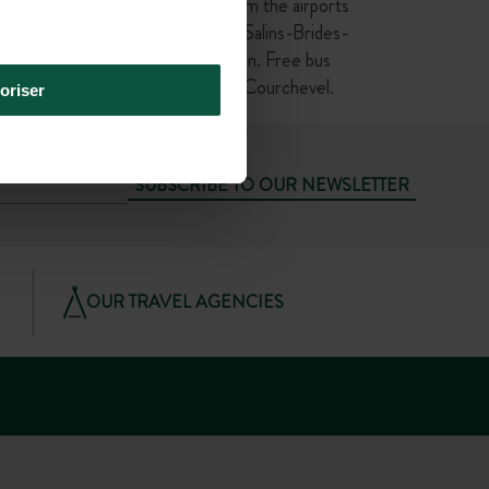
on, and
Coach transfers from the airports
c.
and from Moutiers-Salins-Brides-
les-Bains train station. Free bus
between Bozel and Courchevel.
oriser
SUBSCRIBE TO OUR NEWSLETTER
OUR TRAVEL AGENCIES