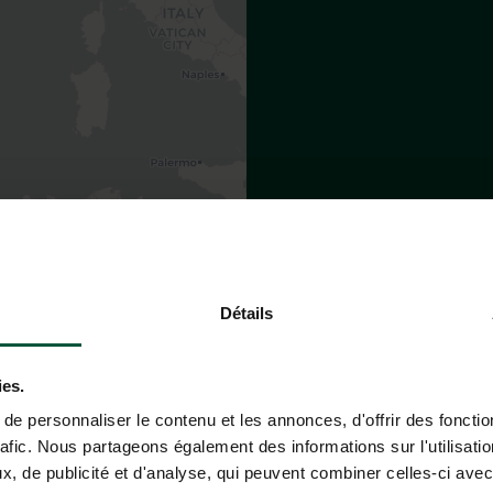
Leaflet
|
©
OpenStreetMap
contributors
T TO THE HUTTOPIA VANOISE
Détails
ies.
e personnaliser le contenu et les annonces, d'offrir des fonctio
rafic. Nous partageons également des informations sur l'utilisati
By train
By plane
, de publicité et d'analyse, qui peuvent combiner celles-ci avec