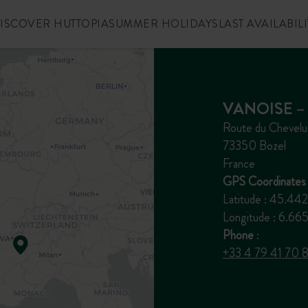
ISCOVER HUTTOPIA
SUMMER HOLIDAYS
LAST AVAILABILI
VANOISE –
Route du Chevelu
73350 Bozel
France
GPS Coordinates 
Latitude : 45.44
Longitude : 6.
Phone
:
+33 4 79 41 70 