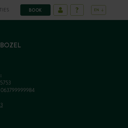
TIES
BOOK
EN
 BOZEL
:
25753
665063799999984
83