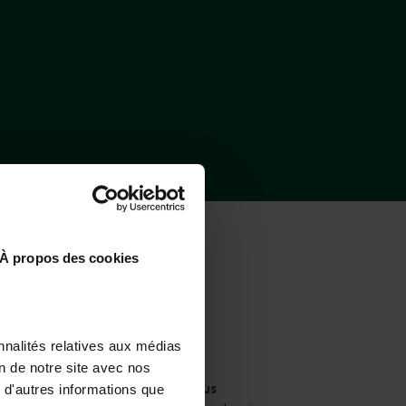
 – BOZEL ?
À propos des cookies
nnalités relatives aux médias
on de notre site avec nos
By bus
 d'autres informations que