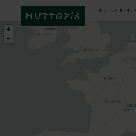
DESTINATIONS
D
+
−