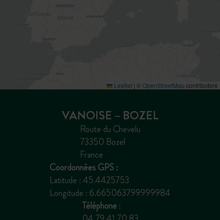
Leaflet
|
©
OpenStreetMap
contributors
VANOISE – BOZEL
Route du Chevelu
73350 Bozel
France
Coordonnées GPS :
Latitude : 45.4425753
Longitude : 6.665063799999984
Téléphone
:
04 79 41 70 83