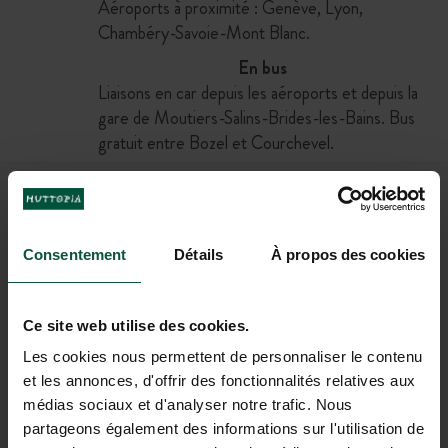
Aéroports à proximité : Genève, Lyon,
Chambéry-Savoie-Mont Blanc.
En bus
Liaisons en car depuis les aéroports et depuis la
gare de Moutiers-Salins-Brides-les-Bains. Bus
gratuit entre Bozel et Courchevel.
REJOIGNEZ NOTRE
COMMUNAUTÉ
Consentement
Détails
À propos des cookies
Pour être les premiers informés des actus et des
offres promotionnelles d'Huttopia !
Ce site web utilise des cookies.
Les cookies nous permettent de personnaliser le contenu
et les annonces, d'offrir des fonctionnalités relatives aux
médias sociaux et d'analyser notre trafic. Nous
partageons également des informations sur l'utilisation de
M'INSCRIRE À LA NEWSLETTER