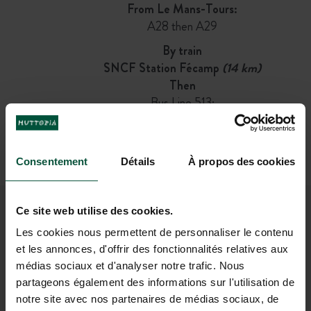
From Le Mans-Tours:
A28 then A29
By train
SNCF Station Fécamp
(14 km)
Then
Bus Line 513:
Departure at stop Gare SNCF → Arrival at
stop Centre Bourg
(40 min)
OR
Consentement
Détails
À propos des cookies
Bicycle (1 h)
Ce site web utilise des cookies.
JOIN OUR COMMUNITY
Les cookies nous permettent de personnaliser le contenu
To be the first to know about Huttopia news and
et les annonces, d'offrir des fonctionnalités relatives aux
special offers !
médias sociaux et d'analyser notre trafic. Nous
partageons également des informations sur l'utilisation de
notre site avec nos partenaires de médias sociaux, de