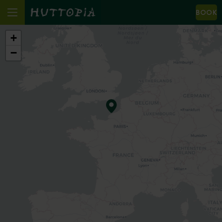
BOOK
+
−