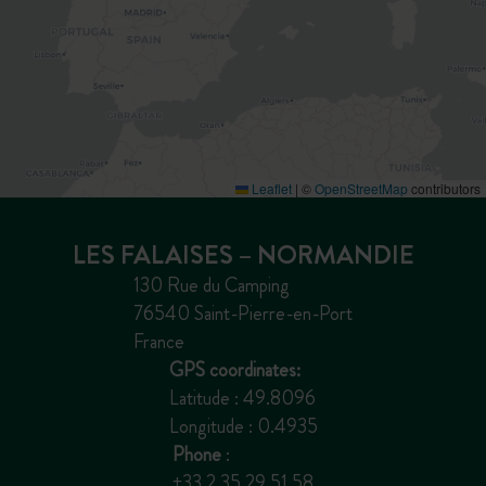
Leaflet
|
©
OpenStreetMap
contributors
LES FALAISES – NORMANDIE
130 Rue du Camping
76540 Saint-Pierre-en-Port
France
GPS coordinates:
Latitude : 49.8096
Longitude : 0.4935
Phone
:
+33 2 35 29 51 58