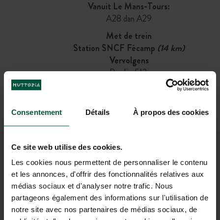
Vanuit Le Mans-Tours:
A28 dan A29
Met de trein
Station SNCF Fécamp
(14 km)
Vervolgens
Bus lijn 513:
Vertrek aan halte Gare SNCF → Aankomst aan
halte Centre Bourg
(40 min)
OF
Consentement
Détails
À propos des cookies
Fiets (1 u)
Ce site web utilise des cookies.
WORD LID VAN ONZE
Les cookies nous permettent de personnaliser le contenu
GEMEENSCHAP
et les annonces, d'offrir des fonctionnalités relatives aux
médias sociaux et d'analyser notre trafic. Nous
Om als eerste op de hoogte te zijn van Huttopia
partageons également des informations sur l'utilisation de
nieuws en speciale aanbiedingen!
notre site avec nos partenaires de médias sociaux, de