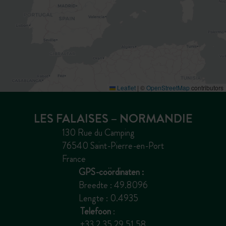
Leaflet
|
©
OpenStreetMap
contributors
LES FALAISES – NORMANDIE
130 Rue du Camping
76540 Saint-Pierre-en-Port
France
GPS-coördinaten :
Breedte : 49.8096
Lengte : 0.4935
Telefoon
:
+33 2 35 29 51 58