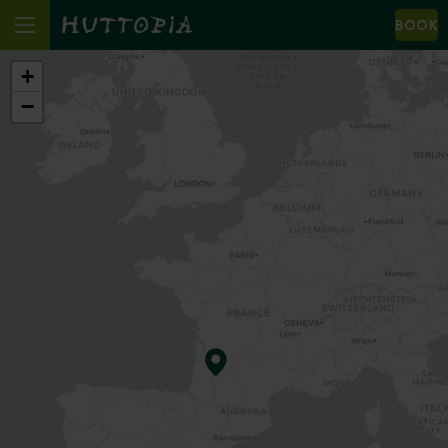
BOOK
+
−