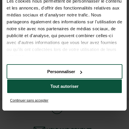
Les cookies nous permettent de personnaliser le contenu
Car or taxi
et les annonces, d'offrir des fonctionnalités relatives aux
(1h20)
médias sociaux et d'analyser notre trafic. Nous
partageons également des informations sur l'utilisation de
notre site avec nos partenaires de médias sociaux, de
JOIN OUR COMMUNITY
publicité et d'analyse, qui peuvent combiner celles-ci
To be the first to know about Huttopia news and
avec d'autres informations que vous leur avez fournies
special offers !
ou qu'ils ont collectées lors de votre utilisation de leurs
services.
Personnaliser
SUBSCRIBE TO OUR NEWSLETTER
Tout autoriser
Continuer sans accepter
FAQ