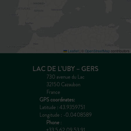
Leaflet
|
©
OpenStreetMap
contributors
LAC DE L’UBY – GERS
730 avenue du Lac
32150 Cazaubon
France
GPS coordinates:
Latitude : 43.9359751
Longitude : -0.0408589
Phone
:
+33 5 62 09 53 91