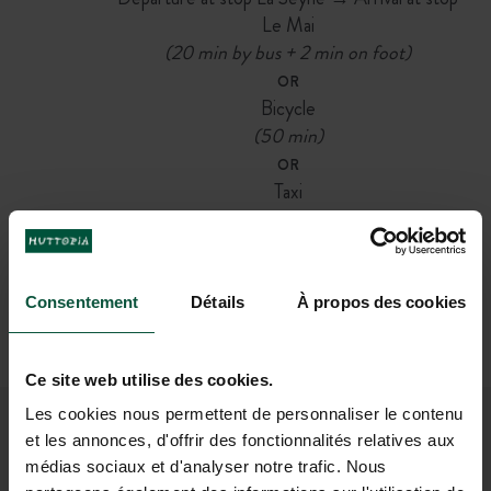
Le Mai
(20 min by bus + 2 min on foot)
OR
Bicycle
(50 min)
OR
Taxi
(20 min)
By plane
Marseille Airport
(85 km)
Consentement
Détails
À propos des cookies
Then
Car or taxi
(1h25)
Ce site web utilise des cookies.
Les cookies nous permettent de personnaliser le contenu
et les annonces, d'offrir des fonctionnalités relatives aux
JOIN OUR COMMUNITY
médias sociaux et d'analyser notre trafic. Nous
To be the first to know about Huttopia news and