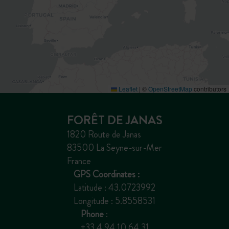
Leaflet
|
©
OpenStreetMap
contributors
FORÊT DE JANAS
1820 Route de Janas
83500 La Seyne-sur-Mer
France
GPS Coordinates :
Latitude : 43.0723992
Longitude : 5.8558531
Phone
:
+33 4 94 10 64 31