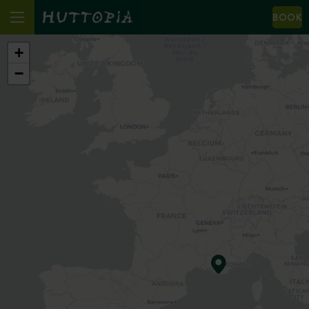
BOOK
+
−