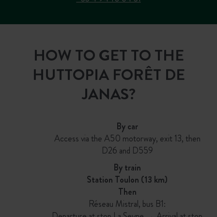
HOW TO GET TO THE
HUTTOPIA FORÊT DE
JANAS?
By car
Access via the A50 motorway, exit 13, then
D26 and D559
By train
Station Toulon (13 km)
Then
Réseau Mistral, bus B1:
Departure at stop La Seyne → Arrival at stop