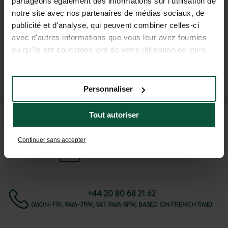
partageons également des informations sur l'utilisation de
special offers !
notre site avec nos partenaires de médias sociaux, de
publicité et d'analyse, qui peuvent combiner celles-ci
avec d'autres informations que vous leur avez fournies
ou qu'ils ont collectées lors de votre utilisation de leurs
services.
SUBSCRIBE TO OUR NEWSLETTER
Personnaliser
FAQ
Tout autoriser
Continuer sans accepter
HELP AND CONTACT
+44 20 80 68 21 62
(MON–FRI: 9AM–7PM; SAT: 9AM–5PM, BASED ON FRENCH TIME)