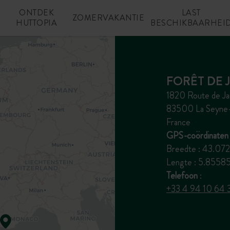
ONTDEK
LAST
N
ZOMERVAKANTIE
HUTTOPIA
BESCHIKBAARHEI
FORÊT DE 
1820 Route de Ja
83500 La Seyne
France
GPS-coördinaten 
Breedte : 43.07
Lengte : 5.8558
Telefoon
:
+33 4 94 10 64 