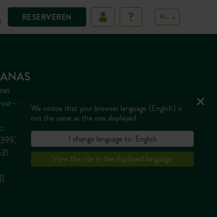
RESERVEREN
NL
D
JANAS
nas
-sur-Mer
We notice that your browser language (English) is
not the same as the one displayed.
:
I change language to: English
23992
531
View the site in the displayed language
31