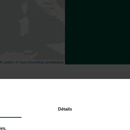
Leaflet
|
©
OpenStreetMap
contributors
U DE CAMPING HUTTOPIA FO
Détails
Met de trein
ies.