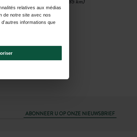
Luchthaven Marseille
(85 km)
nnalités relatives aux médias
Vervolgens
on de notre site avec nos
Auto of taxi
 d'autres informations que
(1u25)
oriser
ABONNEER U OP ONZE NIEUWSBRIEF