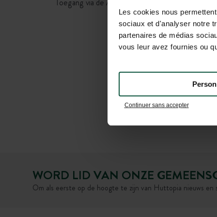
Toegang via de A50 afslag 13, dan D26 en D55
Les cookies nous permettent d
sociaux et d'analyser notre t
partenaires de médias sociaux
vous leur avez fournies ou qu'
Person
Continuer sans accepter
WORD LID VAN ONZE GEMEENS
Om als eerste op de hoogte te zijn van Huttopia nieuws en 