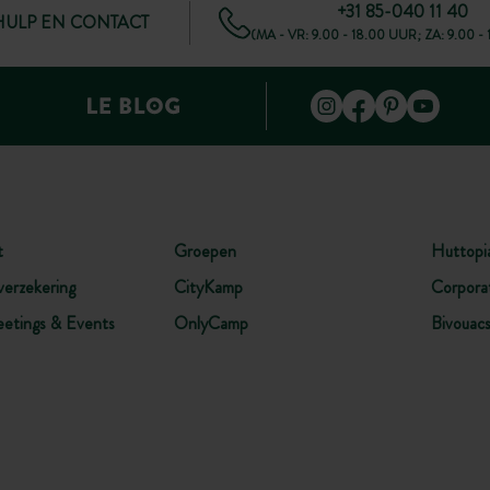
+31 85-040 11 40
HULP EN CONTACT
(MA - VR: 9.00 - 18.00 UUR; ZA: 9.00 -
t
Groepen
Huttopi
verzekering
CityKamp
Corpora
etings & Events
OnlyCamp
Bivouac