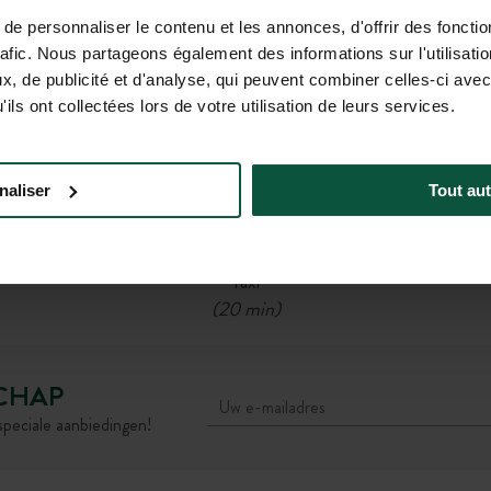
9
Station Toulon (13 km)
e personnaliser le contenu et les annonces, d'offrir des fonctio
Vervolgens
rafic. Nous partageons également des informations sur l'utilisati
Réseau Mistral, bus B1:
, de publicité et d'analyse, qui peuvent combiner celles-ci avec
Vertrek aan halte La Seyne → Aankomst aan halte
ils ont collectées lors de votre utilisation de leurs services.
Le Mai
(20 min bus + 2 min wandelen)
OF
naliser
Tout aut
Fiets
(50 min)
OF
Taxi
(20 min)
CHAP
speciale aanbiedingen!