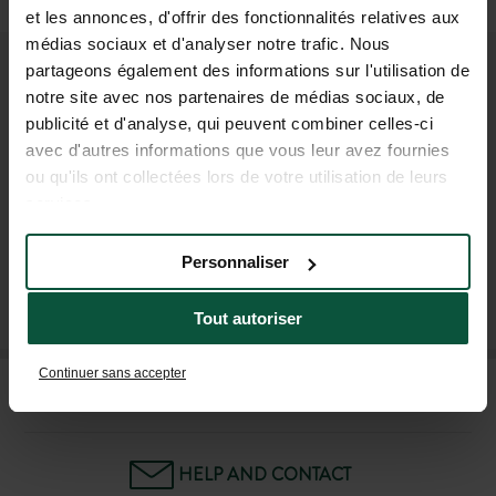
By taxi or car
(1 h)
et les annonces, d'offrir des fonctionnalités relatives aux
médias sociaux et d'analyser notre trafic. Nous
partageons également des informations sur l'utilisation de
JOIN OUR COMMUNITY
notre site avec nos partenaires de médias sociaux, de
publicité et d'analyse, qui peuvent combiner celles-ci
To be the first to know about Huttopia news and
avec d'autres informations que vous leur avez fournies
special offers !
ou qu'ils ont collectées lors de votre utilisation de leurs
services.
Personnaliser
SUBSCRIBE TO OUR NEWSLETTER
Tout autoriser
Continuer sans accepter
FAQ
HELP AND CONTACT