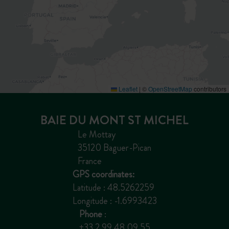
Leaflet
|
©
OpenStreetMap
contributors
BAIE DU MONT ST MICHEL
Le Mottay
35120 Baguer-Pican
France
GPS coordinates:
Latitude : 48.5262259
Longitude : -1.6993423
Phone
:
+33 2 99 48 09 55