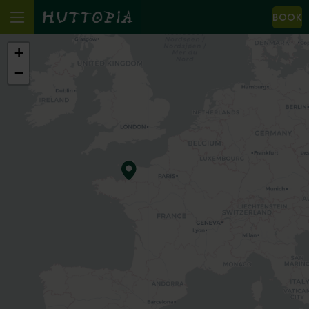
BOOK
+
−