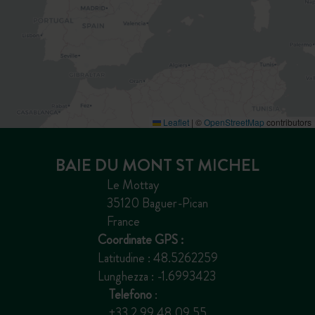
Leaflet
|
©
OpenStreetMap
contributors
BAIE DU MONT ST MICHEL
Le Mottay
35120 Baguer-Pican
France
Coordinate GPS :
Latitudine : 48.5262259
Lunghezza : -1.6993423
Telefono
:
+33 2 99 48 09 55