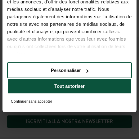
et les annonces, d'offrir des fonctionnalités relatives aux
In aereo
médias sociaux et d'analyser notre trafic. Nous
Aeroporti più vicini: Dinard e Rennes (1 h)
partageons également des informations sur l'utilisation de
Poi
notre site avec nos partenaires de médias sociaux, de
In taxi o in auto
(1 h)
publicité et d'analyse, qui peuvent combiner celles-ci
avec d'autres informations que vous leur avez fournies
ou qu'ils ont collectées lors de votre utilisation de leurs
UNISCITI ALLA NOSTRA
services.
COMUNITÀ
Personnaliser
Per essere i primi a conoscere le novità e le offerte
promozionali di Huttopia!
Tout autoriser
Continuer sans accepter
ISCRIVITI ALLA NOSTRA NEWSLETTER