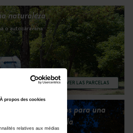
a naturaleza
na o autocaravana
VER LAS PARCELAS
À propos des cookies
Todos los servicios para una
estancia tranquila
nnalités relatives aux médias