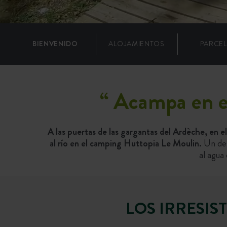
BIENVENIDO
ALOJAMIENTOS
PARCE
“
Acampa en el
A las puertas de las gargantas del Ardèche, en 
al río en el camping Huttopia Le Moulin.
Un dest
al agua
LOS IRRESIS