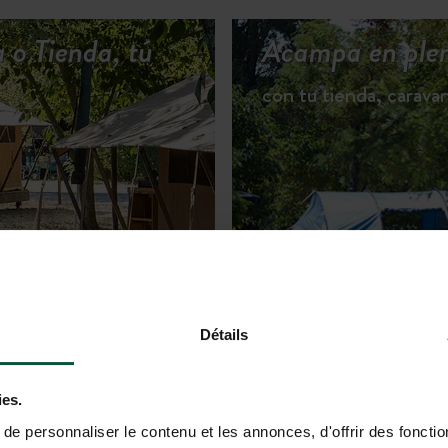
 o Tienda, tú
Acampa en plen
con tu tienda, carava
R LOS ALOJAMIENTOS
Détails
ies.
e personnaliser le contenu et les annonces, d'offrir des fonctio