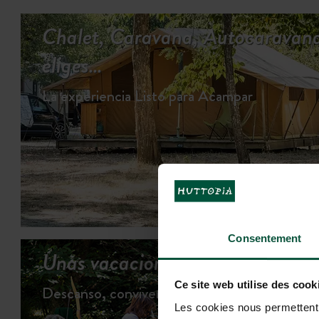
Chalet, Caravana, Autocaravana
eliges…
La experiencia Listo para Acampar
VE
Consentement
Unas vacaciones moviditas...
Ce site web utilise des cook
Descanso, convivencia y juegos…
Les cookies nous permettent d