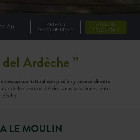
TARIFAS Y
¿ ALGUNA
EGIÓN
DISPONIBILIDAD
PREGUNTA ?
s del Ardèche
”
na escapada natural con piscina y acceso directo
utar de los tesoros del río. Unas vacaciones junto
Ardèche.
IA LE MOULIN