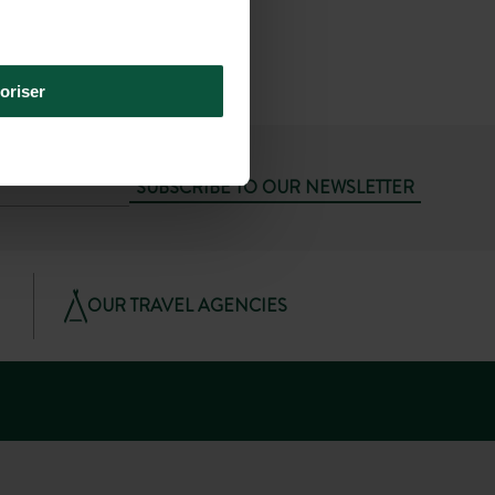
nt-Clair – Les Roches
(16.8 km)
Then
Taxi
(24 min)
oriser
SUBSCRIBE TO OUR NEWSLETTER
OUR TRAVEL AGENCIES