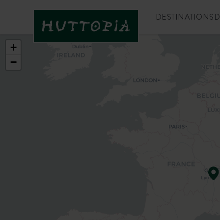
DESTINATIONS
D
+
−