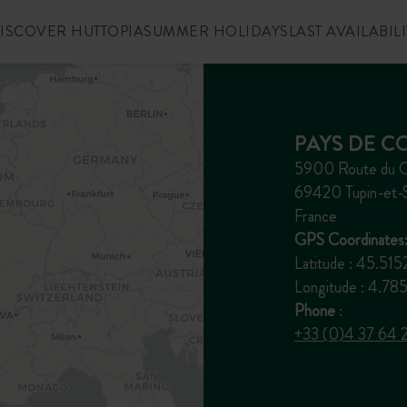
ISCOVER HUTTOPIA
SUMMER HOLIDAYS
LAST AVAILABILI
PAYS DE C
5900 Route du G
69420 Tupin-et
France
GPS Coordinates
Latitude : 45.51
Longitude : 4.7
Phone
:
+33 (0)4 37 64 