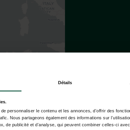
Leaflet
|
©
OpenStreetMap
contributors
T TO THE HUTTOPIA PAYS DE 
Détails
ies.
e personnaliser le contenu et les annonces, d'offrir des fonctio
rafic. Nous partageons également des informations sur l'utilisati
, de publicité et d'analyse, qui peuvent combiner celles-ci avec