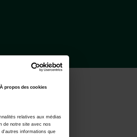
CONDRIEU ?
À propos des cookies
nnalités relatives aux médias
on de notre site avec nos
By train
 d'autres informations que