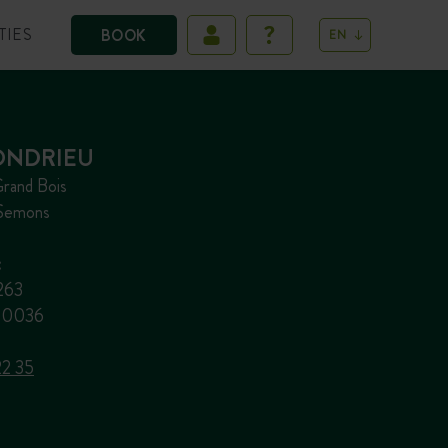
TIES
BOOK
EN
ONDRIEU
rand Bois
-Semons
:
5263
850036
22 35