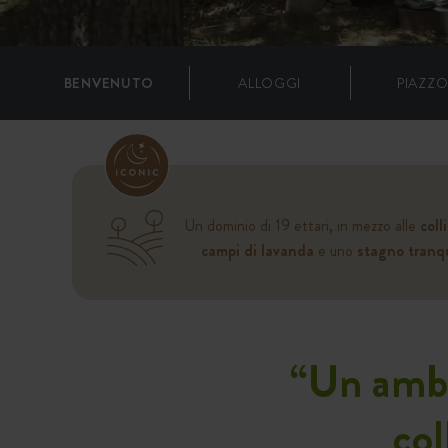
BENVENUTO
ALLOGGI
PIAZZO
Un dominio di 19 ettari, in mezzo alle
coll
campi di lavanda
e uno
stagno tranqu
“
Un ambie
col