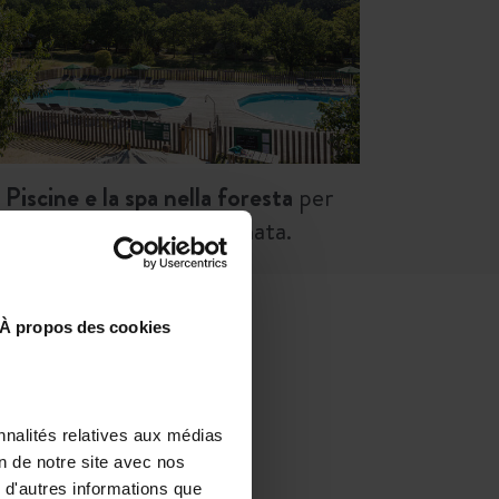
Piscine e la spa nella foresta
per
rilassarsi a fine giornata.
À propos des cookies
IT IN FOTO
nnalités relatives aux médias
on de notre site avec nos
 d'autres informations que