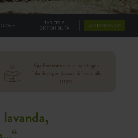
TARIFFE E
EGIONE
UNA DOMANDA?
DISPONIBILITÀ
Spa Forestale
con sauna e bagno
finlandese per rilassarsi di fronte allo
stagno
i lavanda,
to…
“