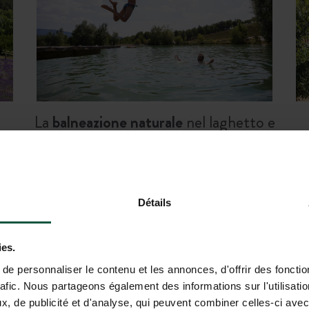
La
balneazione naturale
nel laghetto e
le sessioni di paddle
Détails
GGIORNO DA HUTTOPIA DIEULEF
ies.
e personnaliser le contenu et les annonces, d'offrir des fonctio
rafic. Nous partageons également des informations sur l'utilisati
, de publicité et d'analyse, qui peuvent combiner celles-ci avec