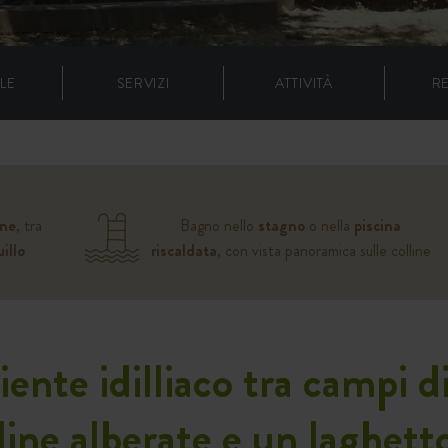
LE
SERVIZI
ATTIVITÀ
R
ine
, tra
Bagno nello
stagno
o nella
piscina
illo
riscaldata
, con vista panoramica sulle colline
nte idilliaco tra campi d
line alberate e un laghet