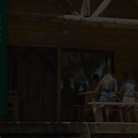
e
i
a
a
a