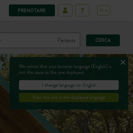
PRENOTARE
IT
CERCA
We notice that your browser language (English) is
not the same as the one displayed.
I change language to: English
View the site in the displayed language