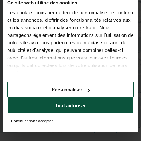
Ce site web utilise des cookies.
Les cookies nous permettent de personnaliser le contenu
et les annonces, d'offrir des fonctionnalités relatives aux
médias sociaux et d'analyser notre trafic. Nous
partageons également des informations sur l'utilisation de
2
notre site avec nos partenaires de médias sociaux, de
publicité et d'analyse, qui peuvent combiner celles-ci
avec d'autres informations que vous leur avez fournies
ou qu'ils ont collectées lors de votre utilisation de leurs
services.
Personnaliser
Tout autoriser
Continuer sans accepter
Leaflet
|
©
OpenStreetMap
contributors