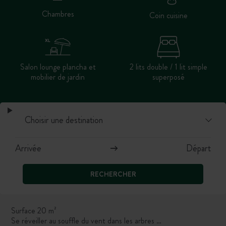
Chambres
Coin cuisine
Salon lounge plancha et
2 lits double / 1 lit simple
mobilier de jardin
superposé
RECHERCHER
Surface 20 m²
Se réveiller au souffle du vent dans les arbres …