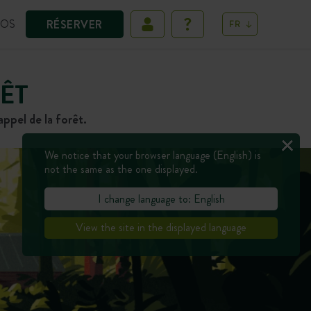
POS
RÉSERVER
FR
ÊT
ppel de la forêt.
We notice that your browser language (English) is
not the same as the one displayed.
I change language to: English
View the site in the displayed language