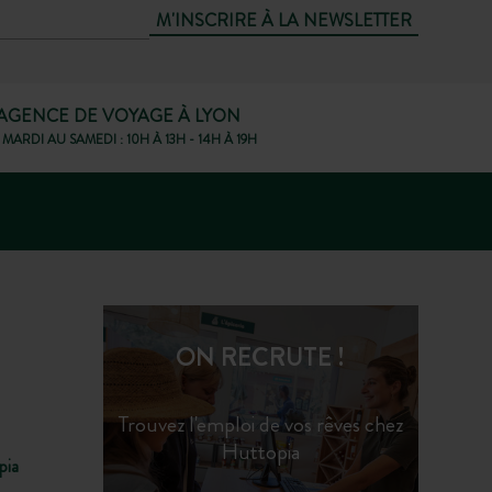
M'INSCRIRE À LA NEWSLETTER
AGENCE DE VOYAGE À LYON
MARDI AU SAMEDI : 10H À 13H - 14H À 19H
Atelier gemmage
Participez à une démonstration de gemmage,
chnique visant à récolter l’oléorésine d’un pin vivant
!
ON RECRUTE !
Trouvez l'emploi de vos rêves chez
Huttopia
pia