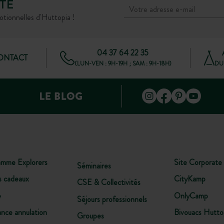
TÉ
otionnelles d'Huttopia !
04 37 64 22 35
CONTACT
(LUN-VEN : 9H-19H ; SAM : 9H-18H)
DU 
Initiation survie douce
e
Reconnaître les plantes, s’orienter, faire un feu…
re
réveillez l’explorateur qui sommeille en vous !
te
amme Explorers
Site Corporate
Séminaires
s cadeaux
CityKamp
CSE & Collectivités
e
OnlyCamp
Séjours professionnels
ance annulation
Bivouacs Hutto
Groupes