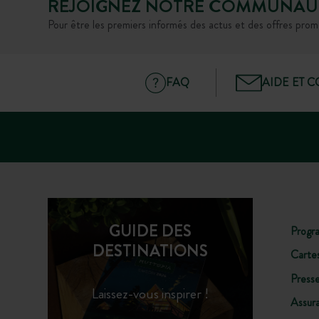
REJOIGNEZ NOTRE COMMUNAU
Pour être les premiers informés des actus et des offres prom
FAQ
AIDE ET 
Cani-Rando en forêt
Partagez le plaisir d’une balade en forêt, avec votr
ami à quatre pattes. Un moment de complicité à viv
entre amis ou en famille.
GUIDE DES
Progr
DESTINATIONS
Carte
Press
Laissez-vous inspirer !
Assur