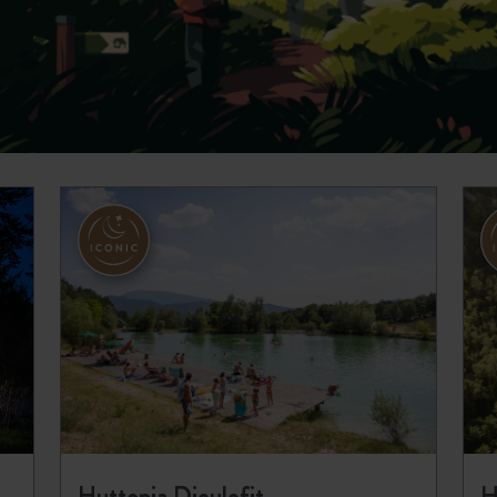
Huttopia Dieulefit
H