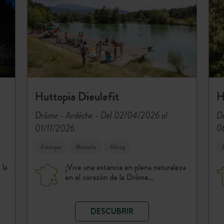
Huttopia Dieulefit
H
-
Drôme - Ardèche
Del 02/04/2026 al
Do
01/11/2026
0
Estanque
Montaña
Hiking
 la
¡Vive una estancia en plena naturaleza
en el corazón de la Drôme…
DESCUBRIR