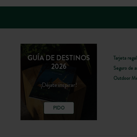
Senderismo canino en el bosque
Comparte el placer de un paseo por el bosque con 
amigo de cuatro patas. Un momento de complicida
para compartir con familia o amigos.
GUÍA DE DESTINOS
Tarjeta rega
2026
Seguro de a
Outdoor Me
¡Déjate inspirar!
PIDO