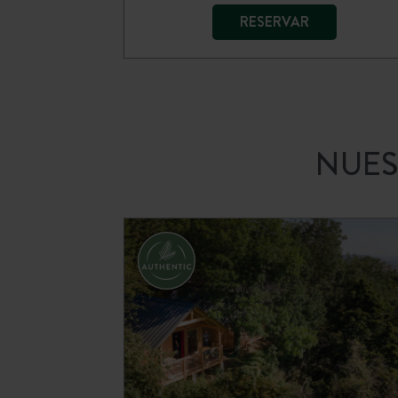
RESERVAR
NUES
Huttopia Senonches
Valle del Loira
Del 02/04/2026 al
01/11/2026
Estanque
Bosque
Patrimonio