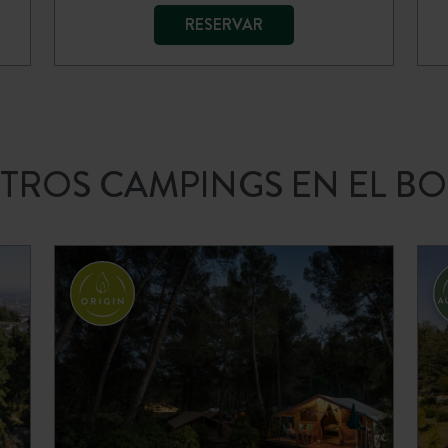
RESERVAR
TROS CAMPINGS EN EL B
Huttopia Lac de Rillé
H
Valle del Loira
Del 02/04/2026 al
D
01/11/2026
2
Bosque
Lagos
Patrimonio