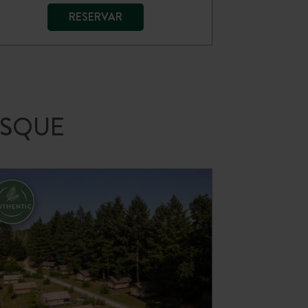
RESERVAR
OSQUE
uttopia Sud-Ardèche
rôme - Ardèche
Del 16/04/2026 al
7/09/2026
Bosque
Ríos
Terroir