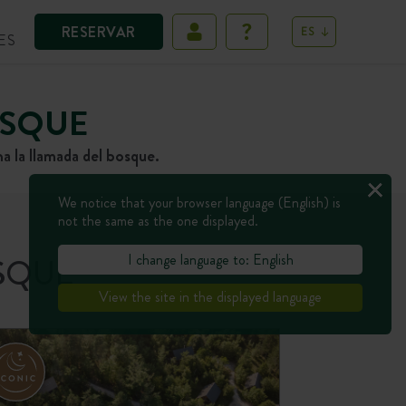
RESERVAR
ES
ES
OSQUE
a la llamada del bosque.
We notice that your browser language (English) is
not the same as the one displayed.
I change language to: English
OSQUE
View the site in the displayed language