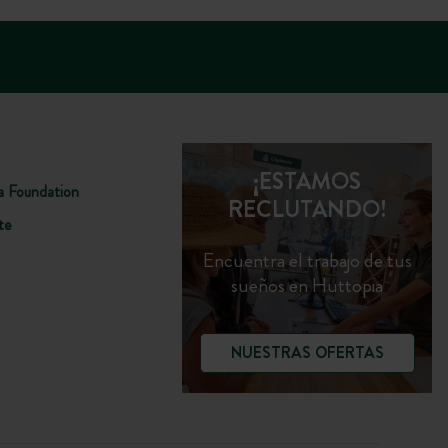
Taller de extracción de resina
Participa en una exhibición de extracción de resina,
técnica para recoger la oleorresina de un pino vivo!
¡ESTAMOS
a Foundation
RECLUTANDO!
te
Encuentra el trabajo de tus
sueños en Huttopia
NUESTRAS OFERTAS