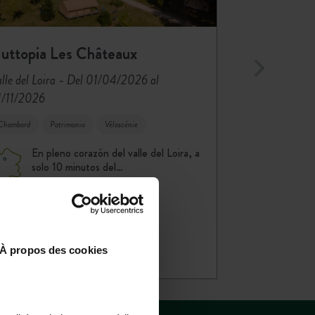
Un pedazo de paraíso entre Vallon
Pont d’Arc y las gargantas del…
uttopia Les Châteaux
-
lle del Loira
Del 01/04/2026 al
DESCUBRIR
1/11/2026
RESERVAR
Chambord
Patrimonio
Véloscénie
En pleno corazón del valle del Loira, a
solo 10 minutos del…
DESCUBRIR
RESERVAR
À propos des cookies