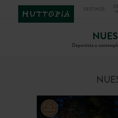
D
DESTINOS
H
NUES
Deportista o contemplat
NUES