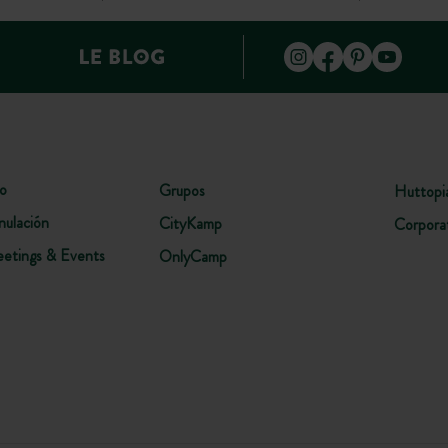
Iniciación a la supervivencia
tu
Reconocer las plantas, orientarse, hacer fuego…
¡
d
¡Despierta el lado explorador que hay dentro de ti!
lo
Grupos
Huttopi
nulación
CityKamp
Corpora
etings & Events
OnlyCamp