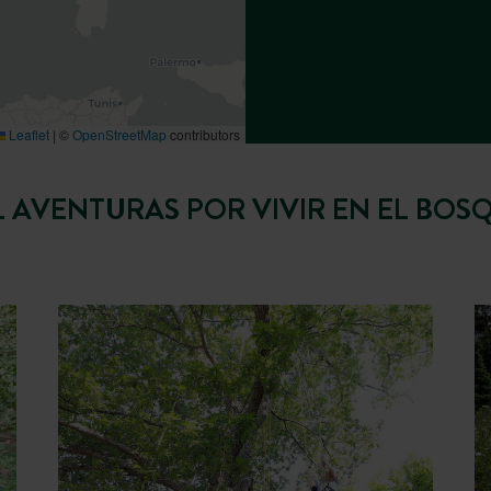
DESCUBRIR
DESCUBRIR
DESCUBRIR
DESCUBRIR
DESCUBRIR
RESERVAR
RESERVAR
RESERVAR
RESERVAR
RESERVAR
Leaflet
|
©
OpenStreetMap
contributors
L AVENTURAS POR VIVIR EN EL BOS