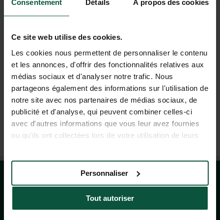
Consentement
Détails
À propos des cookies
FAQ
Ce site web utilise des cookies.
AIDE ET CONTACT
Les cookies nous permettent de personnaliser le contenu
et les annonces, d'offrir des fonctionnalités relatives aux
médias sociaux et d'analyser notre trafic. Nous
04 37 64 22 35
partageons également des informations sur l'utilisation de
(LUN-VEN : 9H-19H ; SAM : 9H-18H)
notre site avec nos partenaires de médias sociaux, de
publicité et d'analyse, qui peuvent combiner celles-ci
avec d'autres informations que vous leur avez fournies
AGENCE DE VOYAGE À LYON
ou qu'ils ont collectées lors de votre utilisation de leurs
DU MARDI AU SAMEDI : 10H À 13H - 14H À 19H
services.
Personnaliser
Tout autoriser