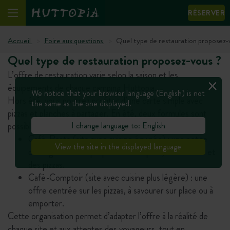
RÉSERVER
Accueil
Foire aux questions
Quel type de restauration proposez-
Quel type de restauration proposez-vous ?
L’offre de restauration varie selon la saison et les
équipements de chaque camping Huttopia.
We notice that your browser language (English) is not
Hors été, vous pourrez profiter d’une carte simple avec
the same as the one displayed.
pizzas et planches à partager. En été, deux formules sont
I change language to: English
possibles selon les infrastructures de chaque camping :
Café-Resto (site avec cuisine équipée) : une petite
View the site in the displayed language
carte gourmande proposant 2 à 3 plats, des salades et
des pizzas.
Café-Comptoir (site avec cuisine plus légère) : une
offre centrée sur les pizzas, à savourer sur place ou à
emporter.
Cette organisation permet d’adapter l’offre à la réalité de
chaque site et aux attentes des voyageurs, tout en