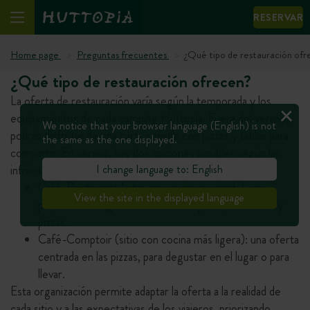
RESERVAR
Home page
Preguntas frecuentes
¿Qué tipo de restauración of
¿Qué tipo de restauración ofrecen?
La oferta de restauración varía según la temporada y los
equipamientos de cada camping Huttopia. Fuera del verano,
We notice that your browser language (English) is not
podrás disfrutar de una carta sencilla con pizzas y tablas para
the same as the one displayed.
compartir. En verano, hay dos opciones posibles según las
I change language to: English
infraestructuras de cada camping:
Café-Restaurant (sitio con cocina equipada): una
View the site in the displayed language
pequeña carta gourmet con 2 o 3 platos, ensaladas y
pizzas.
Café-Comptoir (sitio con cocina más ligera): una oferta
centrada en las pizzas, para degustar en el lugar o para
llevar.
Esta organización permite adaptar la oferta a la realidad de
cada sitio y a las expectativas de los viajeros, priorizando