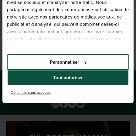
médias sociaux et d'analyser notre trafic. Nous
PREGUNTAS FRECUENTES
partageons également des informations sur l'utilisation de
notre site avec nos partenaires de médias sociaux, de
publicité et d'analyse, qui peuvent combiner celles-ci
AYUDA Y CONTACTO
avec d'autres informations que vous leur avez fournies
ou qu'ils ont collectées lors de votre utilisation de leurs
services.
+33 4 37 64 22 35
(LUN–VIE: 9H–19H; SÁB: 9H–18H)
Personnaliser
Tout autoriser
Continuer sans accepter