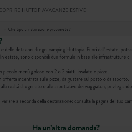
COPRIRE HUTTOPIA
VACANZE ESTIVE
i
Che tipo di ristorazione proponete?
?
e e delle dotazioni di ogni camping Huttopia. Fuori dall’estate, potra
n estate, sono disponibili due formule in base alle infrastrutture di
 piccolo menù goloso con 2 o 3 piatti, insalate e pizze.
offerta incentrata sulle pizze, da gustare sul posto o da asporto.
la realtà di ogni sito e alle aspettative dei viaggiatori, privilegian
no variare a seconda della destinazione: consulta la pagina del tuo ca
Ha un’altra domanda?