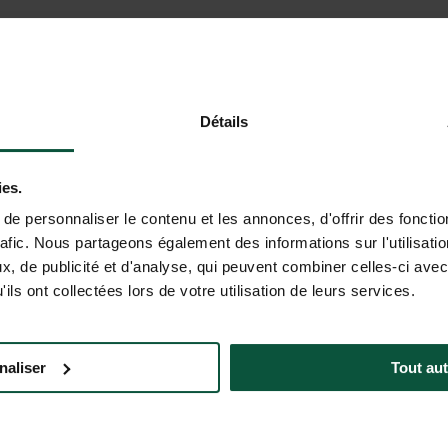
Détails
artificiale è attualmente in versione beta. Le risposte fornite non h
informazioni importanti (prezzi, disponibilità, condizioni di vendita,
ies.
e personnaliser le contenu et les annonces, d'offrir des fonctio
rafic. Nous partageons également des informations sur l'utilisati
, de publicité et d'analyse, qui peuvent combiner celles-ci avec
ils ont collectées lors de votre utilisation de leurs services.
ITÀ
nali di Huttopia!
naliser
Tout aut
+3
QUENTI
AIUTO E CONTATTI
(LUN–VEN