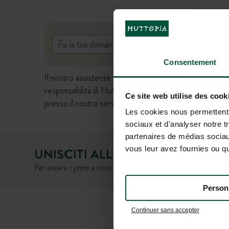
Consentement
Il nostro assistente virtuale basato sull'intelligenza 
responsabilità di Huttopia. Ti invitiamo a verificare le 
Ce site web utilise des cook
presso il nostro servizio clienti.
Les cookies nous permettent d
sociaux et d'analyser notre t
partenaires de médias sociaux
vous leur avez fournies ou qu'
UNISCITI ALLA NOSTRA COMUN
Per essere i primi a conoscere le novità e le offerte promozio
Person
DOMANDE FRE
Continuer sans accepter