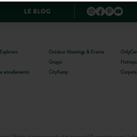
Explorers
Outdoor Meetings & Events
OnlyCa
o
Gruppi
Huttopi
ne annullamento
CityKamp
Corpora
nerali
Politica di protezione dei dati personali
Pagamento sicuro
Labe