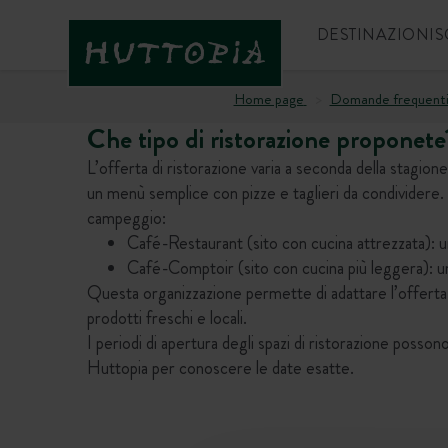
DESTINAZIONI
S
Home page
Domande frequent
Che tipo di ristorazione proponete
L’offerta di ristorazione varia a seconda della stagion
un menù semplice con pizze e taglieri da condividere. I
campeggio:
Café-Restaurant (sito con cucina attrezzata): un
Café-Comptoir (sito con cucina più leggera): un’
Questa organizzazione permette di adattare l’offerta al
prodotti freschi e locali.
I periodi di apertura degli spazi di ristorazione posso
Huttopia per conoscere le date esatte.