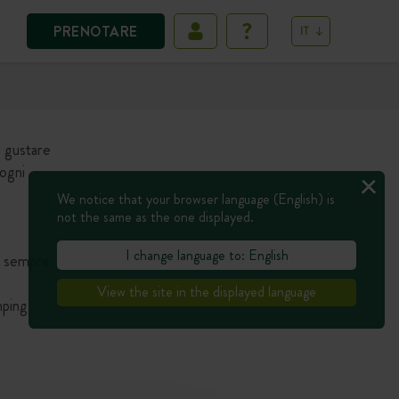
PRENOTARE
IT
i gustare
 ogni
We notice that your browser language (English) is
not the same as the one displayed.
I change language to: English
do sempre
View the site in the displayed language
mping