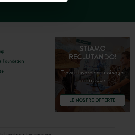
STIAMO
mp
RECLUTANDO!
a Foundation
te
Trova il lavoro dei tuoi sogni
in Huttopia
LE NOSTRE OFFERTE
ls
Gestisci il tuo consenso