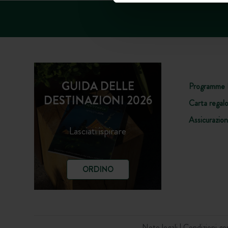
GUIDA DELLE
Programme 
DESTINAZIONI 2026
Carta regal
Assicurazio
Lasciati ispirare
ORDINO
Note legali
Condizioni ge