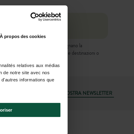
À propos des cookies
anno valore contrattuale e non impegnano la
 ecc.) direttamente nelle schede delle destinazioni o
nnalités relatives aux médias
on de notre site avec nos
 d'autres informations que
ISCRIVITI ALLA NOSTRA NEWSLETTER
oriser
3 4 37 64 22 35
: 9H–19H; SAB: 9H–18H)