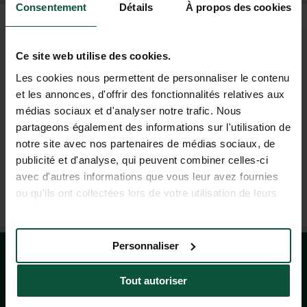
Consentement
Détails
À propos des cookies
FAQ
Ce site web utilise des cookies.
AIDE ET CONTACT
Les cookies nous permettent de personnaliser le contenu
et les annonces, d'offrir des fonctionnalités relatives aux
médias sociaux et d'analyser notre trafic. Nous
04 37 64 22 35
partageons également des informations sur l'utilisation de
(LUN-VEN : 9H-19H ; SAM : 9H-18H)
notre site avec nos partenaires de médias sociaux, de
publicité et d'analyse, qui peuvent combiner celles-ci
avec d'autres informations que vous leur avez fournies
AGENCE DE VOYAGE À LYON
ou qu'ils ont collectées lors de votre utilisation de leurs
DU MARDI AU SAMEDI : 10H À 13H - 14H À 19H
services.
Personnaliser
Tout autoriser