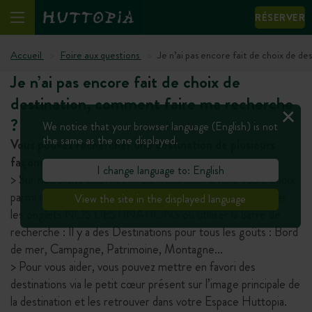
RÉSERVER
Accueil
Foire aux questions
Je n’ai pas encore fait de choix de d
Je n’ai pas encore fait de choix de
destination, comment faire ma recherche
?
We notice that your browser language (English) is not
the same as the one displayed.
Vous pouvez rechercher une destination de plusieurs
façons :
I change language to: English
> Sur notre site internet : Pour vous aider à faire votre choix
parmi nos nombreuses destinations, vous pouvez consulter
View the site in the displayed language
les onglets NOS DESTINATIONS ou utiliser la barre de
recherche : Il y a des Destinations pour tous les goûts : Bord
de mer, Campagne, Patrimoine, Montagne…
> Pour vous aider, vous pouvez mettre en favori des
destinations via le petit cœur présent sur l’image principale de
la destination et les retrouver dans votre Espace Huttopia.